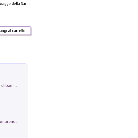
Carta delle spiagge della Sardegna. Con custodia
ngi al carrello
Museo Guttuso. Un Museo a Portata di bambino
Conoscere se stessi. Guida all'autocomprensione