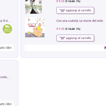
€ 9.50
(€
10.00
- 5%)
aggiungi al carrello
Con una scatola. Le storie del nido
In balìa di Dante e Pinocchio. Seguito da: Il viaggio di Pinocchio nell'aldilà dantesco di Bettino d'Aloja
€ 9.50
(€
10.00
- 5%)
aggiungi al carrello
utti i libri
H. Christian Andersen: il Brutto Anatroccolo, il Soldatino di Piombo, la Piccola Fiammiferaia, Scarpette Rosse, i Vestiti Nuovi dell'Imperatore, E...
utti i libri