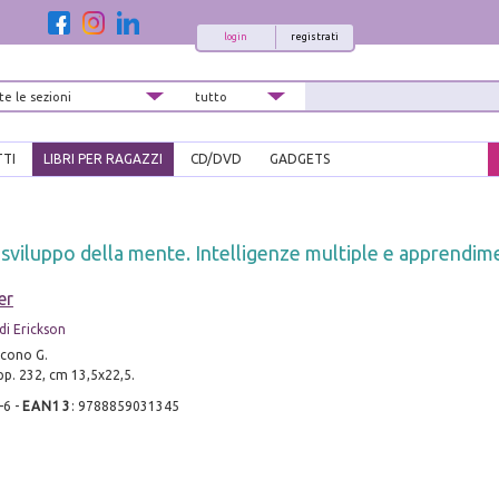
login
registrati
TTI
LIBRI PER RAGAZZI
CD/DVD
GADGETS
sviluppo della mente. Intelligenze multiple e apprendi
er
di Erickson
acono G.
 pp. 232, cm 13,5x22,5.
-6
-
EAN13
:
9788859031345