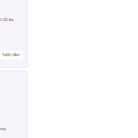
Mare montagna città campagna. Con CD Audio
Tutti i libri
erto