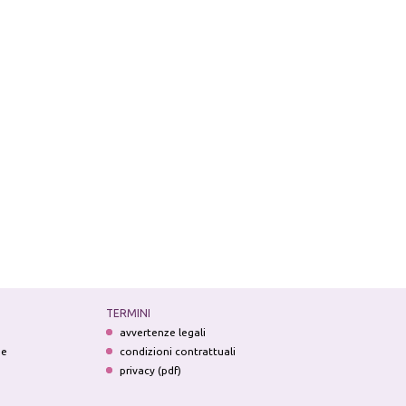
TERMINI
avvertenze legali
ne
condizioni contrattuali
privacy (pdf)