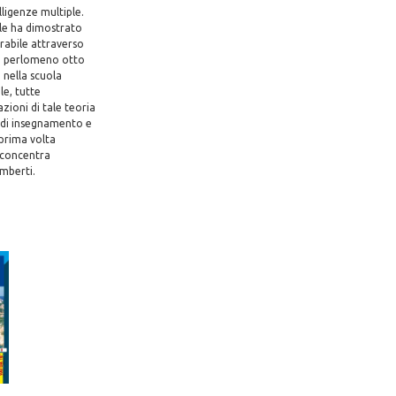
lligenze multiple.
ale ha dimostrato
urabile attraverso
mo perlomeno otto
 nella scuola
le, tutte
zioni di tale teoria
e di insegnamento e
 prima volta
i concentra
mberti.