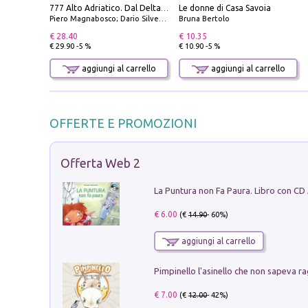
Le donne di Casa Savoia
777 Alto Adriatico. Dal Delta del Po a Capo Promontore. Con QR Code
Piero Magnabosco; Dario Silvestro; Marco Sbrizzi
Bruna Bertolo
€ 28.40
€ 10.35
€ 29.90 -5 %
€ 10.90 -5 %
aggiungi al carrello
aggiungi al carrello
OFFERTE E PROMOZIONI
Offerta Web 2
La Puntura non Fa Paura. Libro con CD
€ 6.00
(€
14.90
- 60%)
aggiungi al carrello
Pimpinello l'asinello che non sapeva ra
€ 7.00
(€
12.00
- 42%)