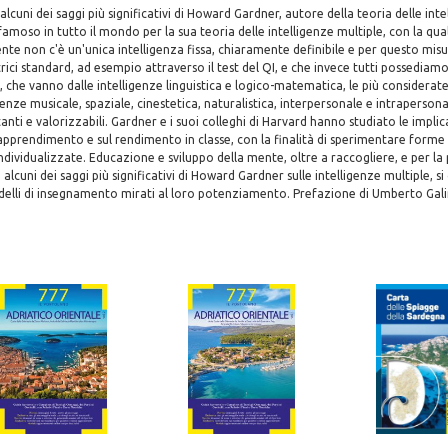
alcuni dei saggi più significativi di Howard Gardner, autore della teoria delle inte
moso in tutto il mondo per la sua teoria delle intelligenze multiple, con la qu
nte non c'è un'unica intelligenza fissa, chiaramente definibile e per questo mis
ici standard, ad esempio attraverso il test del QI, e che invece tutti possedia
, che vanno dalle intelligenze linguistica e logico-matematica, le più considerate
igenze musicale, spaziale, cinestetica, naturalistica, interpersonale e intrapersona
ti e valorizzabili. Gardner e i suoi colleghi di Harvard hanno studiato le implica
ll'apprendimento e sul rendimento in classe, con la finalità di sperimentare form
individualizzate. Educazione e sviluppo della mente, oltre a raccogliere, e per la
, alcuni dei saggi più significativi di Howard Gardner sulle intelligenze multiple, s
delli di insegnamento mirati al loro potenziamento. Prefazione di Umberto Gali