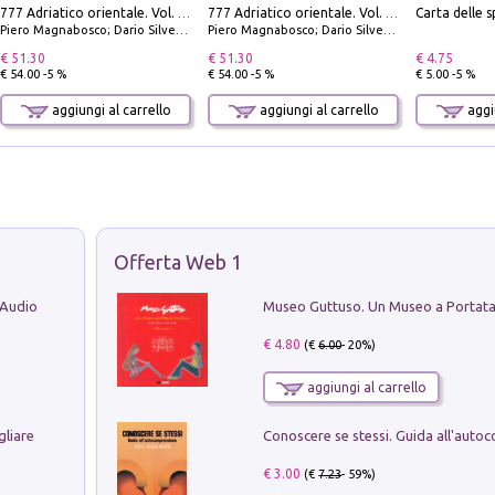
777 Adriatico orientale. Vol. 2: Costa della Dalmazia da Zara a Molunat, Isole della Dalmazia Meridionale e Montenegro
777 Adriatico orientale. Vol. 1: Istria, Costa della Dalmazia da Smrika a Zara, Isole del Quarnaro, Pag, Arcipelaghi di Zara, Sibenico e Incoronate
Piero Magnabosco; Dario Silvestro; Marco Sbrizzi
Piero Magnabosco; Dario Silvestro; Marco Sbrizzi
€ 51.30
€ 51.30
€ 4.75
€ 54.00 -5 %
€ 54.00 -5 %
€ 5.00 -5 %
aggiungi al carrello
aggiungi al carrello
aggiu
Offerta Web 1
 Audio
€ 4.80
(€
6.00
- 20%)
aggiungi al carrello
gliare
€ 3.00
(€
7.23
- 59%)