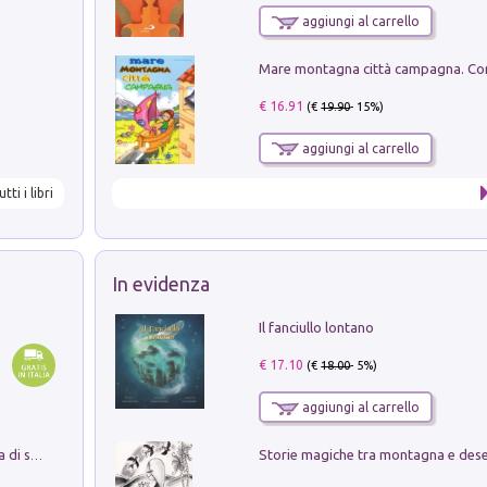
aggiungi al carrello
€ 16.91
(€
19.90
- 15%)
aggiungi al carrello
utti i libri
In evidenza
Il fanciullo lontano
€ 17.10
(€
18.00
- 5%)
aggiungi al carrello
Storie magiche tra montagna e des
Missione per un mondo migliore. Storia di speranza per ragazze e ragazzi di ogni età