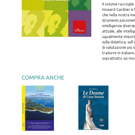
Il volume raccoglie 
Howard Gardner è fa
che nella nostra me
strumenti psicometr
intelligenze diverse
attuale, alle intell
ugualmente importan
sulla didattica, su
di valutazione più 
tradurre in italiano
soprattutto sui mo
COMPRA ANCHE