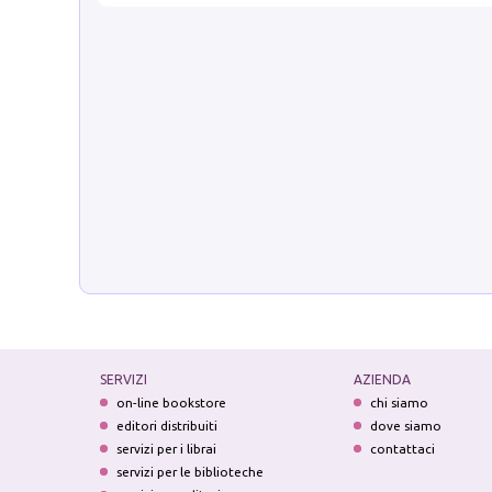
SERVIZI
AZIENDA
on-line bookstore
chi siamo
editori distribuiti
dove siamo
servizi per i librai
contattaci
servizi per le biblioteche