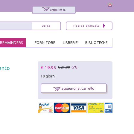
articoli: 0 pz.
REMAINDERS
FORNITORE
LIBRERIE
BIBLIOTECHE
x
€ 19.95
mento
€ 21.00
-5%
Interessato ai nostri libri?
10 giorni
Allora iscriviti alla nostra newsletter!
Sarai informato delle nostre novità, potrai
aggiungi al carrello
comunque cancellarti quando desideri.
modulo di iscrizione