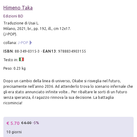
Himeno Taka
Edizioni BD
Traduzione di Usai L.
Milano, 2021; br., pp. 192, ill., cm 12x17.
(J-POP).
collana:
J-POP
ISBN
:
88-349-0315-3
-
EAN13
:
9788834903155
Testo in:
Peso: 0.23 kg
Dopo un cambio della linea di universo, Okabe si risveglia nel futuro,
precisamente nell'anno 2036. Ad attenderlo trova lo scenario infernale che
gli era stato annunciato infinite volte... Per ribaltare le sorti di un futuro
senza speranza, il ragazzo rinnova la sua decisione. La battaglia
ricomincia!
€ 5.70
€ 6.00
-5%
10 giorni