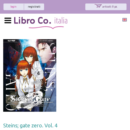
login
registrati
articoli: 0 pz.
Steins; gate zero. Vol. 4