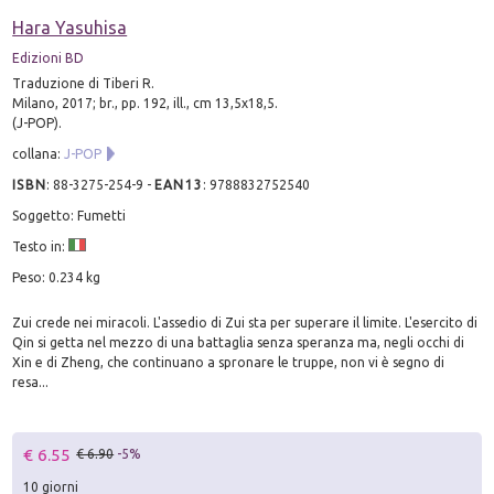
Hara Yasuhisa
Edizioni BD
Traduzione di Tiberi R.
Milano, 2017; br., pp. 192, ill., cm 13,5x18,5.
(J-POP).
collana:
J-POP
ISBN
:
88-3275-254-9
-
EAN13
:
9788832752540
Soggetto: Fumetti
Testo in:
Peso: 0.234 kg
Zui crede nei miracoli. L'assedio di Zui sta per superare il limite. L'esercito di
Qin si getta nel mezzo di una battaglia senza speranza ma, negli occhi di
Xin e di Zheng, che continuano a spronare le truppe, non vi è segno di
resa...
€ 6.55
€ 6.90
-5%
10 giorni