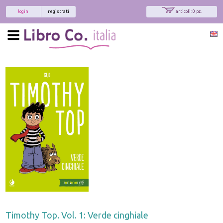
login
registrati
articoli: 0 pz.
Timothy Top. Vol. 1: Verde cinghiale