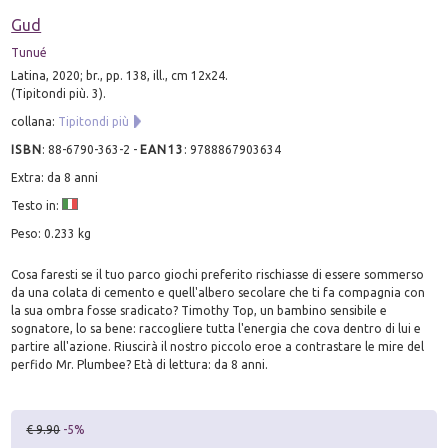
Gud
Tunué
Latina, 2020; br., pp. 138, ill., cm 12x24.
(Tipitondi più. 3).
collana:
Tipitondi più
ISBN
:
88-6790-363-2
-
EAN13
:
9788867903634
Extra: da 8 anni
Testo in:
Peso: 0.233 kg
Cosa faresti se il tuo parco giochi preferito rischiasse di essere sommerso
da una colata di cemento e quell'albero secolare che ti fa compagnia con
la sua ombra fosse sradicato? Timothy Top, un bambino sensibile e
sognatore, lo sa bene: raccogliere tutta l'energia che cova dentro di lui e
partire all'azione. Riuscirà il nostro piccolo eroe a contrastare le mire del
perfido Mr. Plumbee? Età di lettura: da 8 anni.
€ 9.90
-5%