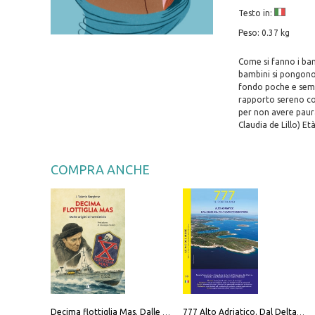
Testo in:
Peso: 0.37 kg
Come si fanno i bam
bambini si pongono.
fondo poche e sempl
rapporto sereno con
per non avere paura 
Claudia de Lillo) Età
COMPRA ANCHE
Decima flottiglia Mas. Dalle origini all'armistizio
777 Alto Adriatico. Dal Delta del Po a Capo Promontore. Con QR Code