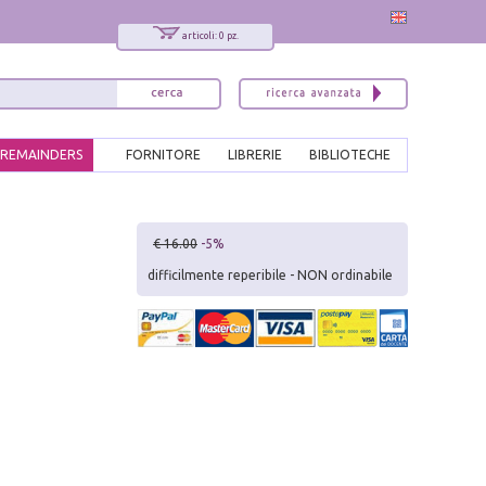
articoli: 0 pz.
REMAINDERS
FORNITORE
LIBRERIE
BIBLIOTECHE
x
€ 16.00
-5%
Interessato ai nostri libri?
difficilmente reperibile - NON ordinabile
Allora iscriviti alla nostra newsletter!
Sarai informato delle nostre novità, potrai
comunque cancellarti quando desideri.
modulo di iscrizione