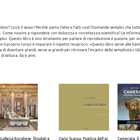
bini? Cos'è il sesso? Perché siamo fatte e fatti così? Domande semplici che tutt
 Come riuscire a rispondere con dolcezza e correttezza scientifica? Le informa
ici. Questo libro è uno strumento per parlare di riproduzione e piacere, per sv
 il proprio corpo e imparare il rispetto reciproco. «Questo libro serve alle bam
di diventare grandi, serve ai grandi per ritrovare l'incanto della semplicità.» (d
 di lettura: da 6 anni.
Galleria Borghese. [English edition]
Carlo Scarpa. Poetica dell'arredo. Tavoli e sedie-Poetics of furniture. Tables and chairs. Ediz. bilingue