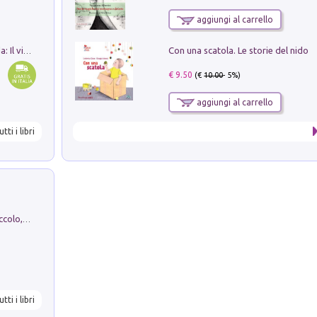
aggiungi al carrello
Con una scatola. Le storie del nido
In balìa di Dante e Pinocchio. Seguito da: Il viaggio di Pinocchio nell'aldilà dantesco di Bettino d'Aloja
€ 9.50
(€
10.00
- 5%)
aggiungi al carrello
utti i libri
H. Christian Andersen: il Brutto Anatroccolo, il Soldatino di Piombo, la Piccola Fiammiferaia, Scarpette Rosse, i Vestiti Nuovi dell'Imperatore, E...
utti i libri