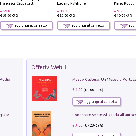
Francesca Cappelletti
Luciano Pollifrone
Kinau Rudolf
€ 59.85
€ 19.00
€ 9.50
€ 63.00 -5 %
€ 20.00 -5 %
€ 10.00 -5 %
aggiungi al carrello
aggiungi al carrello
aggiu
Offerta Web 1
 Audio
€ 4.80
(€
6.00
- 20%)
aggiungi al carrello
gliare
€ 3.00
(€
7.23
- 59%)