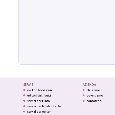
SERVIZI
AZIENDA
on-line bookstore
chi siamo
editori distribuiti
dove siamo
servizi per i librai
contattaci
servizi per le biblioteche
servizi per editori