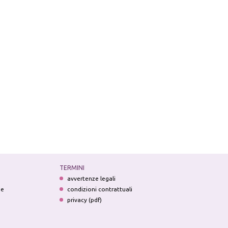
TERMINI
avvertenze legali
ne
condizioni contrattuali
privacy (pdf)