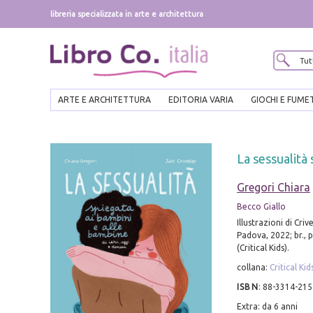
libreria specializzata in arte e architettura
ARTE E ARCHITETTURA
EDITORIA VARIA
GIOCHI E FUME
La sessualità 
Gregori Chiara
Becco Giallo
Illustrazioni di Crive
Padova, 2022; br., pp
(Critical Kids).
collana:
Critical Kid
ISBN
:
88-3314-215
Extra: da 6 anni