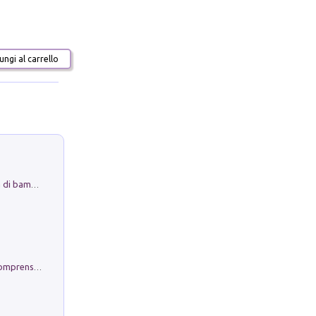
ngi al carrello
Museo Guttuso. Un Museo a Portata di bambino
Conoscere se stessi. Guida all'autocomprensione