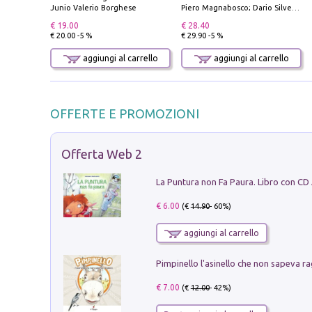
Junio Valerio Borghese
Piero Magnabosco; Dario Silvestro; Marco Sbrizzi
€ 19.00
€ 28.40
€ 20.00 -5 %
€ 29.90 -5 %
aggiungi al carrello
aggiungi al carrello
OFFERTE E PROMOZIONI
Offerta Web 2
La Puntura non Fa Paura. Libro con CD
€ 6.00
(€
14.90
- 60%)
aggiungi al carrello
Pimpinello l'asinello che non sapeva ra
€ 7.00
(€
12.00
- 42%)