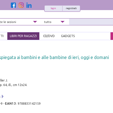
login
registrati
TTI
LIBRI PER RAGAZZI
CD/DVD
GADGETS
spiegata ai bambini e alle bambine di ieri, oggi e domani
ller J.
. 64, ill., cm 12x24.
s
-9
-
EAN13
:
9788833142159