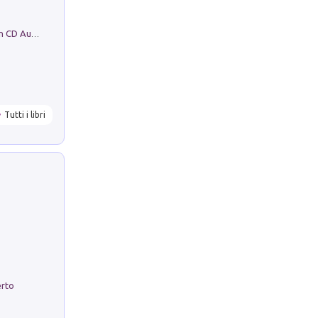
Mare montagna città campagna. Con CD Audio
Tutti i libri
erto