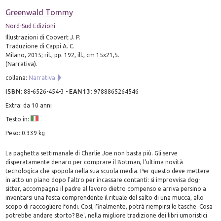
Greenwald Tommy
Nord-Sud Edizioni
Illustrazioni di Coovert J. P.
Traduzione di Cappi A. C.
Milano, 2015; ril., pp. 192, ill., cm 15x21,5.
(Narrativa).
collana:
Narrativa
ISBN
:
88-6526-454-3
-
EAN13
:
9788865264546
Extra: da 10 anni
Testo in:
Peso: 0.339 kg
La paghetta settimanale di Charlie Joe non basta più. Gli serve
disperatamente denaro per comprare il Botman, l'ultima novità
tecnologica che spopola nella sua scuola media. Per questo deve mettere
in atto un piano dopo l'altro per incassare contanti: si improvvisa dog-
sitter, accompagna il padre al lavoro dietro compenso e arriva persino a
inventarsi una festa comprendente il rituale del salto di una mucca, allo
scopo di raccogliere fondi. Così, finalmente, potrà riempirsi le tasche. Cosa
potrebbe andare storto? Be', nella migliore tradizione dei libri umoristici