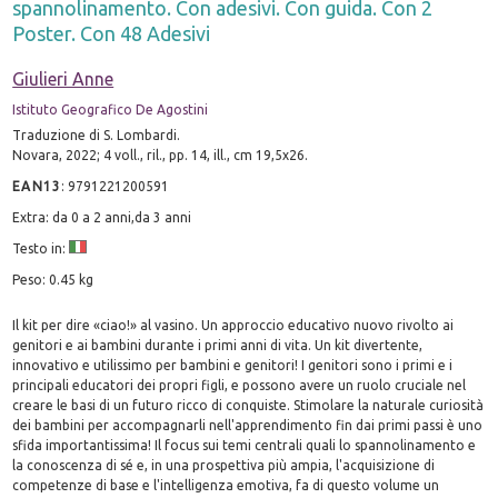
spannolinamento. Con adesivi. Con guida. Con 2
Poster. Con 48 Adesivi
Giulieri Anne
Istituto Geografico De Agostini
Traduzione di S. Lombardi.
Novara, 2022; 4 voll., ril., pp. 14, ill., cm 19,5x26.
EAN13
:
9791221200591
Extra: da 0 a 2 anni,da 3 anni
Testo in:
Peso: 0.45 kg
Il kit per dire «ciao!» al vasino. Un approccio educativo nuovo rivolto ai
genitori e ai bambini durante i primi anni di vita. Un kit divertente,
innovativo e utilissimo per bambini e genitori! I genitori sono i primi e i
principali educatori dei propri figli, e possono avere un ruolo cruciale nel
creare le basi di un futuro ricco di conquiste. Stimolare la naturale curiosità
dei bambini per accompagnarli nell'apprendimento fin dai primi passi è uno
sfida importantissima! Il focus sui temi centrali quali lo spannolinamento e
la conoscenza di sé e, in una prospettiva più ampia, l'acquisizione di
competenze di base e l'intelligenza emotiva, fa di questo volume un