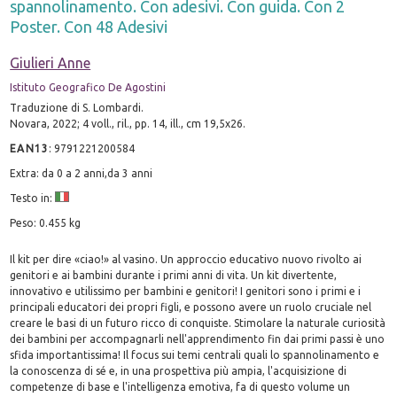
spannolinamento. Con adesivi. Con guida. Con 2
Poster. Con 48 Adesivi
Giulieri Anne
Istituto Geografico De Agostini
Traduzione di S. Lombardi.
Novara, 2022; 4 voll., ril., pp. 14, ill., cm 19,5x26.
EAN13
:
9791221200584
Extra: da 0 a 2 anni,da 3 anni
Testo in:
Peso: 0.455 kg
Il kit per dire «ciao!» al vasino. Un approccio educativo nuovo rivolto ai
genitori e ai bambini durante i primi anni di vita. Un kit divertente,
innovativo e utilissimo per bambini e genitori! I genitori sono i primi e i
principali educatori dei propri figli, e possono avere un ruolo cruciale nel
creare le basi di un futuro ricco di conquiste. Stimolare la naturale curiosità
dei bambini per accompagnarli nell'apprendimento fin dai primi passi è uno
sfida importantissima! Il focus sui temi centrali quali lo spannolinamento e
la conoscenza di sé e, in una prospettiva più ampia, l'acquisizione di
competenze di base e l'intelligenza emotiva, fa di questo volume un