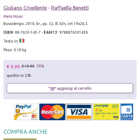
Giuliano Crivellente
-
Raffaella Benetti
Mela Music
Bussolengo, 2010; br., pp. 52, ill. b/n, cm 19x26,5.
ISBN
:
88-7630-143-7
-
EAN13
:
9788876301438
Testo in:
Peso: 0.18 kg
€ 6.00
€ 19.90
-70%
spedito in 24h
aggiungi al carrello
COMPRA ANCHE