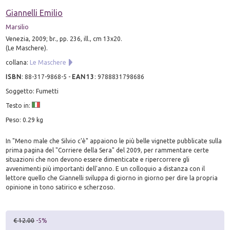
Giannelli Emilio
Marsilio
Venezia, 2009; br., pp. 236, ill., cm 13x20.
(Le Maschere).
collana:
Le Maschere
ISBN
:
88-317-9868-5
-
EAN13
:
9788831798686
Soggetto: Fumetti
Testo in:
Peso: 0.29 kg
In "Meno male che Silvio c'è" appaiono le più belle vignette pubblicate sulla
prima pagina del "Corriere della Sera" del 2009, per rammentare certe
situazioni che non devono essere dimenticate e ripercorrere gli
avvenimenti più importanti dell'anno. E un colloquio a distanza con il
lettore quello che Giannelli sviluppa di giorno in giorno per dire la propria
opinione in tono satirico e scherzoso.
€ 12.00
-5%