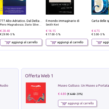
Il mondo immaginario di
777 Alto Adriatico. Dal Delta del Po a Capo Promontore. Con QR Code
Piero Magnabosco; Dario Silvestro; Marco Sbrizzi
Smith Keri
€ 28.40
€ 16.15
€ 4.75
€ 29.90 -5 %
€ 17.00 -5 %
€ 5.00 -5 %
aggiungi al carrello
aggiungi al carrello
aggiu
Offerta Web 1
 Audio
€ 4.80
(€
6.00
- 20%)
aggiungi al carrello