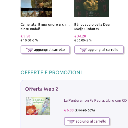
Il linguaggio della Dea
Camerata. Il mio onore si chiama fedeltà
Kinau Rudolf
Marija Gimbutas
€ 9.50
€ 34.20
€ 10.00 -5 %
€ 36.00 -5 %
aggiungi al carrello
aggiungi al carrello
OFFERTE E PROMOZIONI
Offerta Web 2
La Puntura non Fa Paura. Libro con CD
€ 6.00
(€
14.90
- 60%)
aggiungi al carrello