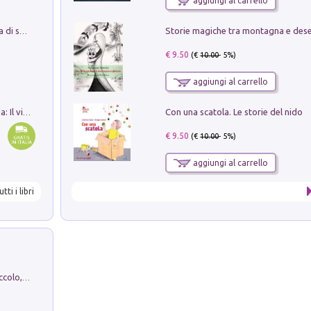
aggiungi al carrello
Storie magiche tra montagna e des
Missione per un mondo migliore. Storia di speranza per ragazze e ragazzi di ogni età
€ 9.50
(€
10.00
- 5%)
aggiungi al carrello
Con una scatola. Le storie del nido
In balìa di Dante e Pinocchio. Seguito da: Il viaggio di Pinocchio nell'aldilà dantesco di Bettino d'Aloja
€ 9.50
(€
10.00
- 5%)
aggiungi al carrello
utti i libri
H. Christian Andersen: il Brutto Anatroccolo, il Soldatino di Piombo, la Piccola Fiammiferaia, Scarpette Rosse, i Vestiti Nuovi dell'Imperatore, E...