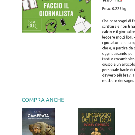
Testo in:
Peso: 0.225 kg
Che cosa sogni di fa
scrittura e non li h
calcio e il giornal
leggere molti libri,
i giocatori di una 
che è, a partire da 
oggi, passando per i
tanti e rocambolesc
giusto a un articol
personale baule di i
davvero più bravi. 
mestiere dei sogni. 
COMPRA ANCHE