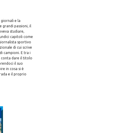
giornali e la
e grandi passioni, il
doveva studiare,
 undici capitoli come
giornalista sportivo
zionale di cui scrive
di campioni. E tra i
conta dare il titolo
rendoci il suo
re in cosa si è
ada e il proprio