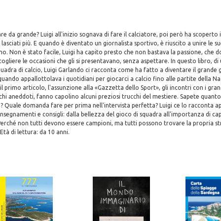
re da grande? Luigi all'inizio sognava di fare il calciatore, poi però ha scoperto i 
a lasciati più. E quando è diventato un giornalista sportivo, è riuscito a unire le su
ismo. Non è stato facile, Luigi ha capito presto che non bastava la passione, che 
 cogliere le occasioni che gli si presentavano, senza aspettare. In questo libro, di
squadra di calcio, Luigi Garlando ci racconta come ha fatto a diventare il grande 
quando appallottolava i quotidiani per giocarci a calcio fino alle partite della Na
l primo articolo, l'assunzione alla «Gazzetta dello Sport», gli incontri con i gran
hi aneddoti, fanno capolino alcuni preziosi trucchi del mestiere. Sapete quanto 
o? Quale domanda fare per prima nell'intervista perfetta? Luigi ce lo racconta ap
nsegnamenti e consigli: dalla bellezza del gioco di squadra all'importanza di capi
Perché non tutti devono essere campioni, ma tutti possono trovare la propria str
Età di lettura: da 10 anni.