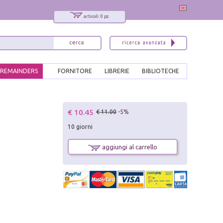
articoli: 0 pz.
REMAINDERS
FORNITORE
LIBRERIE
BIBLIOTECHE
x
€ 10.45
€ 11.00
-5%
Interessato ai nostri libri?
10 giorni
Allora iscriviti alla nostra newsletter!
Sarai informato delle nostre novità, potrai
aggiungi al carrello
comunque cancellarti quando desideri.
modulo di iscrizione