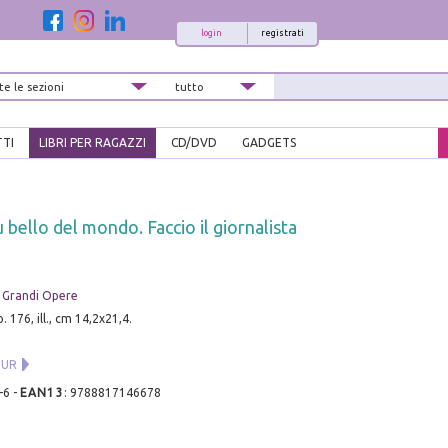
login
registrati
TTI
LIBRI PER RAGAZZI
CD/DVD
GADGETS
ù bello del mondo. Faccio il giornalista
 & Grandi Opere
. 176, ill., cm 14,2x21,4.
BUR
-6
-
EAN13
:
9788817146678