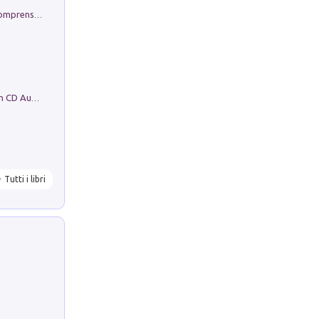
Conoscere se stessi. Guida all'autocomprensione
Mare montagna città campagna. Con CD Audio
Tutti i libri