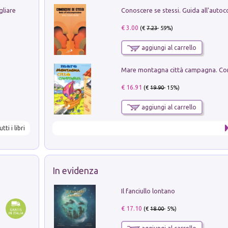
gliare
€ 3.00
(€
7.23
- 59%)
aggiungi al carrello
€ 16.91
(€
19.90
- 15%)
aggiungi al carrello
utti i libri
In evidenza
Il fanciullo lontano
€ 17.10
(€
18.00
- 5%)