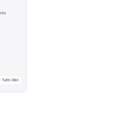
erto
Tutti i libri