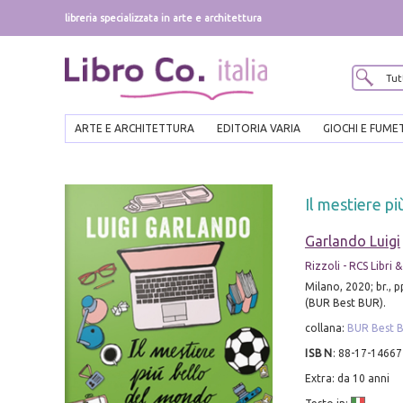
libreria specializzata in arte e architettura
ARTE E ARCHITETTURA
EDITORIA VARIA
GIOCHI E FUME
Il mestiere pi
Garlando Luigi
Rizzoli - RCS Libri
Milano, 2020; br., pp
(BUR Best BUR).
collana:
BUR Best 
ISBN
:
88-17-14667
Extra: da 10 anni