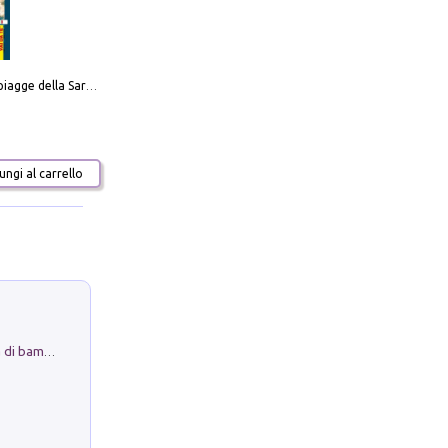
Carta delle spiagge della Sardegna. Con custodia
ngi al carrello
Museo Guttuso. Un Museo a Portata di bambino