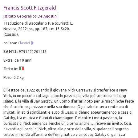
Francis Scott Fitzgerald
Istituto Geografico De Agostini
Traduzione di Baccalario P. e Scuriatti L.
Novara, 2022; br., pp. 187, cm 13,5x20.
(Classici).
collana:
Classici
EAN13
:
9791221201413
Extra: da 10 anni
Testo in:
Peso: 0.2 kg
È l'estate del 1922 quando il giovane Nick Carraway si trasferisce a New
York, in un piccolo cottage a pochi passi dalla villa più sontuosa di Long
Island. È la villa di Jay Gatsby, un uomo d'affari noto per le magnifiche feste
che è solito organizzare nella sua dimora. Ogni sabato sera centinaia di
invitati, in abiti scintillanti e auto di lusso, si danno appuntamento a casa di
Gatsby, tra musica e fiumi di champagne. E mentre i mesi passano, la
curiosità di Nick aumenta. Finché un giorno anche lui riceve un invito. Così,
davanti agli occhi di Nick, oltre alle porte della villa, si spalanca il segreto
celato in fondo all'animo dell'enigmatico vicino: Jay Gatsby organizza