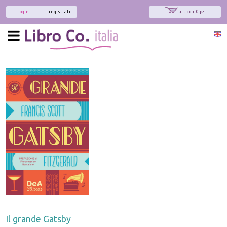
login
registrati
articoli: 0 pz.
x
Interessato ai nostri libri?
Allora iscriviti alla nostra newsletter!
Sarai informato delle nostre novità, potrai
comunque cancellarti quando desideri.
modulo di iscrizione
Il grande Gatsby