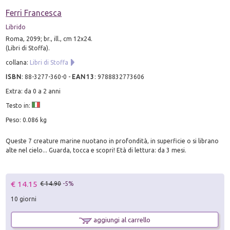
Ferri Francesca
Librido
Roma, 2099; br., ill., cm 12x24.
(Libri di Stoffa).
collana:
Libri di Stoffa
ISBN
:
88-3277-360-0
-
EAN13
:
9788832773606
Extra: da 0 a 2 anni
Testo in:
Peso: 0.086 kg
Queste 7 creature marine nuotano in profondità, in superficie o si librano
alte nel cielo... Guarda, tocca e scopri! Età di lettura: da 3 mesi.
€ 14.15
€ 14.90
-5%
10 giorni
aggiungi al carrello