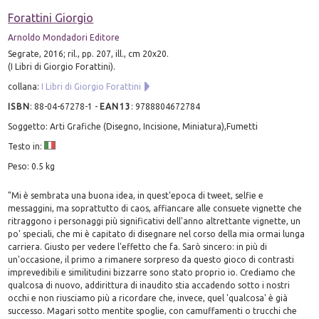
Forattini Giorgio
Arnoldo Mondadori Editore
Segrate, 2016; ril., pp. 207, ill., cm 20x20.
(I Libri di Giorgio Forattini).
collana:
I Libri di Giorgio Forattini
ISBN
:
88-04-67278-1
-
EAN13
:
9788804672784
Soggetto: Arti Grafiche (Disegno, Incisione, Miniatura),Fumetti
Testo in:
Peso: 0.5 kg
"Mi è sembrata una buona idea, in quest'epoca di tweet, selfie e
messaggini, ma soprattutto di caos, affiancare alle consuete vignette che
ritraggono i personaggi più significativi dell'anno altrettante vignette, un
po' speciali, che mi è capitato di disegnare nel corso della mia ormai lunga
carriera. Giusto per vedere l'effetto che fa. Sarò sincero: in più di
un'occasione, il primo a rimanere sorpreso da questo gioco di contrasti
imprevedibili e similitudini bizzarre sono stato proprio io. Crediamo che
qualcosa di nuovo, addirittura di inaudito stia accadendo sotto i nostri
occhi e non riusciamo più a ricordare che, invece, quel 'qualcosa' è già
successo. Magari sotto mentite spoglie, con camuffamenti o trucchi che