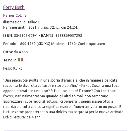
Ferry Beth
Harper Collins
Illustrazioni di Tallec O.
Hammersmith, 2021; ril., pp. 32, ill., cm 24x24.
ISBN
:
88-6905-729-1
-
EAN13
:
9788869057298
Periodo: 1800-1960 (XIX-XX) Moderno,1960- Contemporaneo
Extra: da 4 anni
Testo in:
Peso: 0.3 kg
"Una piacevole svolta in una storia d'amicizia, che in maniera delicata
racconta le diversità culturali e i loro confini." - Kirkus Cosa fa una foca
appena arrivata in uno zoo? Si fa nuovi amici! E come? Con tanti baci
focosi, naturalmente! Ma quando gli altri animali non sembrano
apprezzare i suoi modi affettuosi, ci penserà il saggio passerotto a
ricordare a tutti che cosa significa essere i "nuovi arrivati" in un posto. E
tutti insieme prepareranno una dolcissima sorpresa per la nuova arrivata.
Età di lettura: da 4 anni.