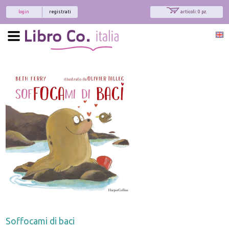
login
registrati
articoli: 0 pz.
Soffocami di baci