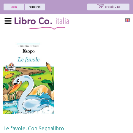
login
registrati
articoli: 0 pz.
Le favole. Con Segnalibro