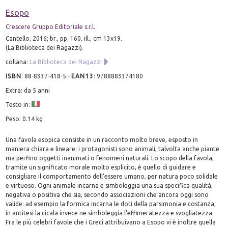
Esopo
Crescere Gruppo Editoriale s.r.l.
Cantello, 2016; br., pp. 160, ill., cm 13x19.
(La Biblioteca dei Ragazzi).
collana:
La Biblioteca dei Ragazzi
ISBN
:
88-8337-418-5
-
EAN13
:
9788883374180
Extra: da 5 anni
Testo in:
Peso: 0.14 kg
Una favola esopica consiste in un racconto molto breve, esposto in
maniera chiara e lineare: i protagonisti sono animali, talvolta anche piante
ma perfino oggetti inanimati o fenomeni naturali. Lo scopo della favola,
tramite un significato morale molto esplicito, è quello di guidare e
consigliare il comportamento dell'essere umano, per natura poco solidale
e virtuoso. Ogni animale incarna e simboleggia una sua specifica qualità,
negativa o positiva che sia, secondo associazioni che ancora oggi sono
valide: ad esempio la formica incarna le doti della parsimonia e costanza;
in antitesi la cicala invece ne simboleggia l'effimeratezza e svogliatezza.
Fra le più celebri favole che i Greci attribuivano a Esopo vi è inoltre quella