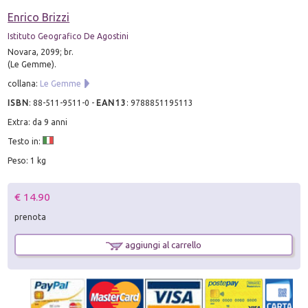
Enrico Brizzi
Istituto Geografico De Agostini
Novara, 2099; br.
(Le Gemme).
collana:
Le Gemme
ISBN
:
88-511-9511-0
-
EAN13
:
9788851195113
Extra: da 9 anni
Testo in:
Peso: 1 kg
€ 14.90
prenota
aggiungi al carrello