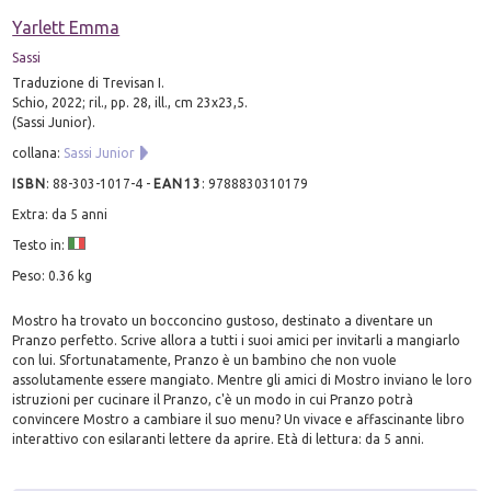
Yarlett Emma
Sassi
Traduzione di Trevisan I.
Schio, 2022; ril., pp. 28, ill., cm 23x23,5.
(Sassi Junior).
collana:
Sassi Junior
ISBN
:
88-303-1017-4
-
EAN13
:
9788830310179
Extra: da 5 anni
Testo in:
Peso: 0.36 kg
Mostro ha trovato un bocconcino gustoso, destinato a diventare un
Pranzo perfetto. Scrive allora a tutti i suoi amici per invitarli a mangiarlo
con lui. Sfortunatamente, Pranzo è un bambino che non vuole
assolutamente essere mangiato. Mentre gli amici di Mostro inviano le loro
istruzioni per cucinare il Pranzo, c'è un modo in cui Pranzo potrà
convincere Mostro a cambiare il suo menu? Un vivace e affascinante libro
interattivo con esilaranti lettere da aprire. Età di lettura: da 5 anni.