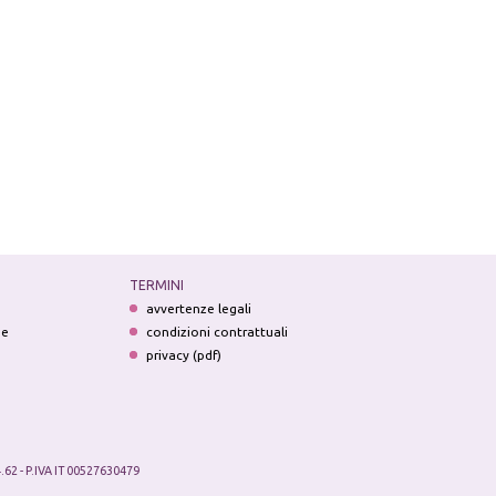
TERMINI
avvertenze legali
ne
condizioni contrattuali
privacy (pdf)
.62 - P.IVA IT 00527630479