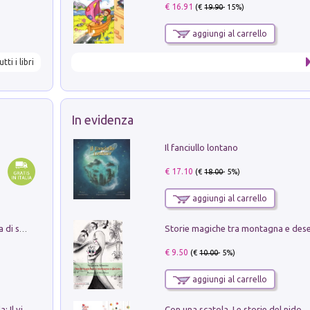
€ 16.91
(€
19.90
- 15%)
aggiungi al carrello
utti i libri
In evidenza
Il fanciullo lontano
€ 17.10
(€
18.00
- 5%)
aggiungi al carrello
Storie magiche tra montagna e des
Missione per un mondo migliore. Storia di speranza per ragazze e ragazzi di ogni età
€ 9.50
(€
10.00
- 5%)
aggiungi al carrello
Con una scatola. Le storie del nido
In balìa di Dante e Pinocchio. Seguito da: Il viaggio di Pinocchio nell'aldilà dantesco di Bettino d'Aloja