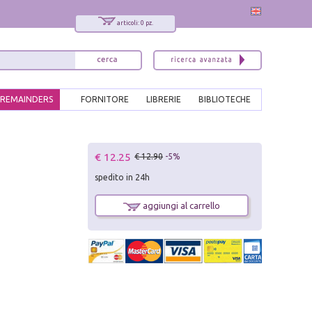
articoli: 0 pz.
REMAINDERS
FORNITORE
LIBRERIE
BIBLIOTECHE
x
€ 12.25
€ 12.90
-5%
Interessato ai nostri libri?
spedito in 24h
Allora iscriviti alla nostra newsletter!
Sarai informato delle nostre novità, potrai
aggiungi al carrello
comunque cancellarti quando desideri.
modulo di iscrizione