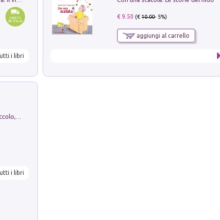
€ 9.50
(€
10.00
- 5%)
aggiungi al carrello
utti i libri
H. Christian Andersen: il Brutto Anatroccolo, il Soldatino di Piombo, la Piccola Fiammiferaia, Scarpette Rosse, i Vestiti Nuovi dell'Imperatore, E...
utti i libri