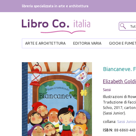
libreria specializzata in arte e architettura
ARTE E ARCHITETTURA
EDITORIA VARIA
GIOCHI E FUME
Biancaneve. F
Elizabeth Gold
Sassi
Illustrazioni di Row
Traduzione di Facci
Schio, 2017; cartona
(Sassi Junior).
collana:
Sassi Junio
ISBN
:
88-6860-443