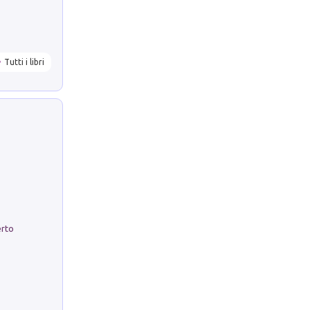
Tutti i libri
erto