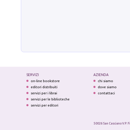
SERVIZI
AZIENDA
on-line bookstore
chi siamo
editori distribuiti
dove siamo
servizi per i librai
contattaci
servizi per le biblioteche
servizi per editori
50026 San Casciano V.P. F