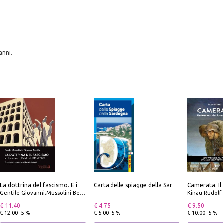
anni.
La dottrina del fascismo. E i documenti ufficiali dal 1919 al 1945
Carta delle spiagge della Sardegna. Con custodia
Gentile Giovanni;Mussolini Benito
Kinau Rudolf
€ 11.40
€ 4.75
€ 9.50
€ 12.00 -5 %
€ 5.00 -5 %
€ 10.00 -5 %