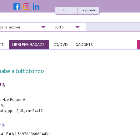
login
registrati
TTI
LIBRI PER RAGAZZI
CD/DVD
GADGETS
iabe a tuttotondo
ing
e H. e Poitier A.
 V.
to, pp. 12, ill., cm 24x12.
r
-4
-
EAN13
:
9788868604431