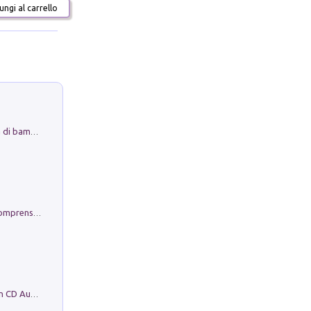
ngi al carrello
Museo Guttuso. Un Museo a Portata di bambino
Conoscere se stessi. Guida all'autocomprensione
Mare montagna città campagna. Con CD Audio