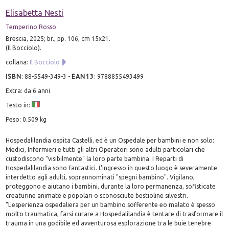
Elisabetta Nesti
Temperino Rosso
Brescia, 2025; br., pp. 106, cm 15x21.
(Il Bocciolo).
collana:
Il Bocciolo
ISBN
:
88-5549-349-3
-
EAN13
:
9788855493499
Extra: da 6 anni
Testo in:
Peso: 0.509 kg
Hospedalilandia ospita Castelli, ed è un Ospedale per bambini e non solo:
Medici, Infermieri e tutti gli altri Operatori sono adulti particolari che
custodiscono "visibilmente" la loro parte bambina. I Reparti di
Hospedalilandia sono Fantastici. L'ingresso in questo luogo è severamente
interdetto agli adulti, soprannominati "spegni bambino". Vigilano,
proteggono e aiutano i bambini, durante la loro permanenza, sofisticate
creaturine animate e popolari o sconosciute bestioline silvestri.
"L'esperienza ospedaliera per un bambino sofferente eo malato è spesso
molto traumatica, farsi curare a Hospedalilandia è tentare di trasformare il
trauma in una godibile ed avventurosa esplorazione tra le buie tenebre