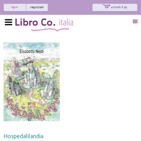
login
registrati
articoli: 0 pz.
Hospedalilandia