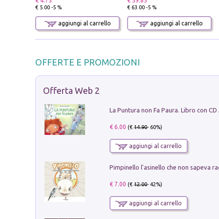
€ 4.75
€ 59.85
€ 5.00 -5 %
€ 63.00 -5 %
aggiungi al carrello
aggiungi al carrello
OFFERTE E PROMOZIONI
Offerta Web 2
La Puntura non Fa Paura. Libro con CD
€ 6.00
(€
14.90
- 60%)
aggiungi al carrello
Pimpinello l'asinello che non sapeva ra
€ 7.00
(€
12.00
- 42%)
aggiungi al carrello