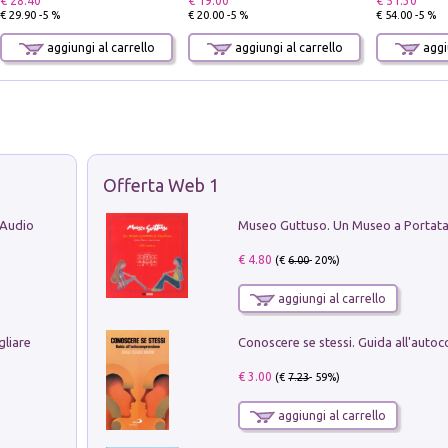
€ 28.40
€ 19.00
€ 51.30
€ 29.90 -5 %
€ 20.00 -5 %
€ 54.00 -5 %
aggiungi al carrello
aggiungi al carrello
aggiu
Offerta Web 1
 Audio
€ 4.80
(€
6.00
- 20%)
aggiungi al carrello
gliare
€ 3.00
(€
7.23
- 59%)
aggiungi al carrello