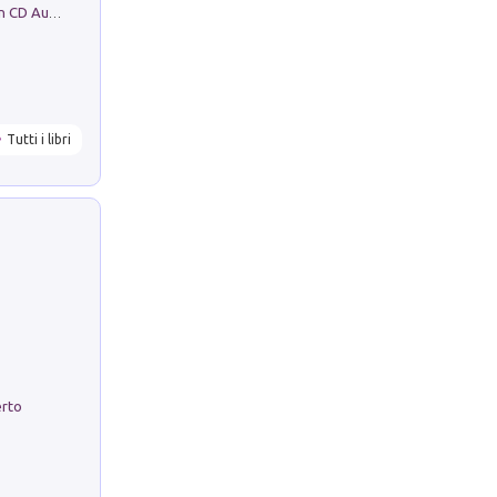
Mare montagna città campagna. Con CD Audio
Tutti i libri
erto