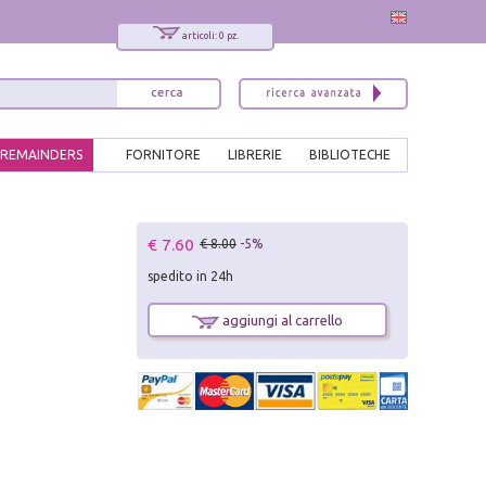
articoli: 0 pz.
REMAINDERS
FORNITORE
LIBRERIE
BIBLIOTECHE
x
€ 7.60
€ 8.00
-5%
Interessato ai nostri libri?
spedito in 24h
Allora iscriviti alla nostra newsletter!
Sarai informato delle nostre novità, potrai
aggiungi al carrello
comunque cancellarti quando desideri.
modulo di iscrizione