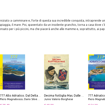
niziato a camminare e, forte di questa sua incredibile conquista, intraprende un v
 spiaggia, il mare. Poi, spaventato da un insolente granchio, torna a casa dove c'
ensato per i più piccini, ma che piacerà anche alle mamme e, soprattutto, ai papà
777 Alto Adriatico. Dal Delta del Po a Capo Promontore. Con QR Code
Decima flottiglia Mas. Dalle origini all'armistizio
Piero Magnabosco; Dario Silvestro; Marco Sbrizzi
Junio Valerio Borghese
Piero Magnabosco; Dar