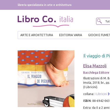
libreria specializzata in arte e architettura
ARTE E ARCHITETTURA
EDITORIA VARIA
GIOCHI E FUME
Il viaggio di 
Elisa Mazzoli
Bacchilega Editore
Illustrazioni di M. B
Imola, 2018; br., pp.
(I Libricini).
collana:
I Libricini
ISBN
:
88-6942-063
Extra: da 0 a 2 anni