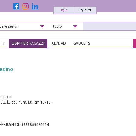
login
registrati
TTI
LIBRI PER RAGAZZI
CD/DVD
GADGETS
Piedino
alducci.
 32, ill. col. num. f.t., cm 16x16.
-9
-
EAN13
:
9788869420634