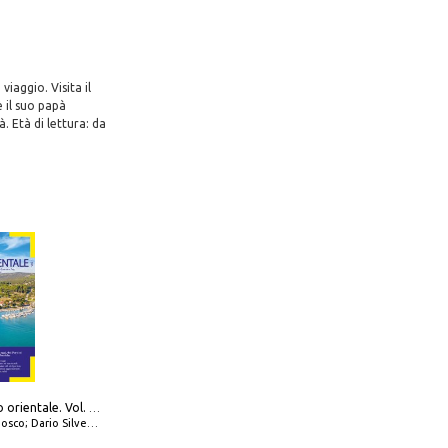
iaggio. Visita il
è il suo papà
. Età di lettura: da
777 Adriatico orientale. Vol. 1: Istria, Costa della Dalmazia da Smrika a Zara, Isole del Quarnaro, Pag, Arcipelaghi di Zara, Sibenico e Incoronate
io Silvestro; Marco Sbrizzi