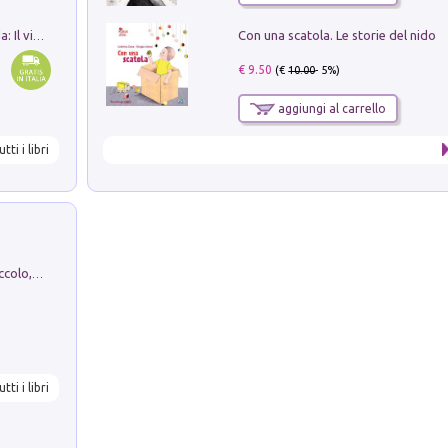
Con una scatola. Le storie del nido
In balìa di Dante e Pinocchio. Seguito da: Il viaggio di Pinocchio nell'aldilà dantesco di Bettino d'Aloja
€ 9.50
(€
10.00
- 5%)
aggiungi al carrello
utti i libri
H. Christian Andersen: il Brutto Anatroccolo, il Soldatino di Piombo, la Piccola Fiammiferaia, Scarpette Rosse, i Vestiti Nuovi dell'Imperatore, E...
utti i libri