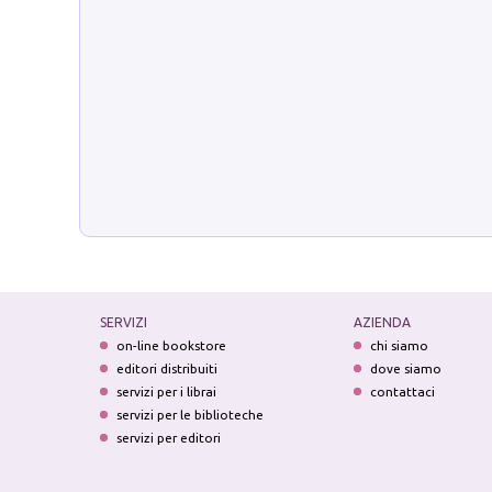
SERVIZI
AZIENDA
on-line bookstore
chi siamo
editori distribuiti
dove siamo
servizi per i librai
contattaci
servizi per le biblioteche
servizi per editori