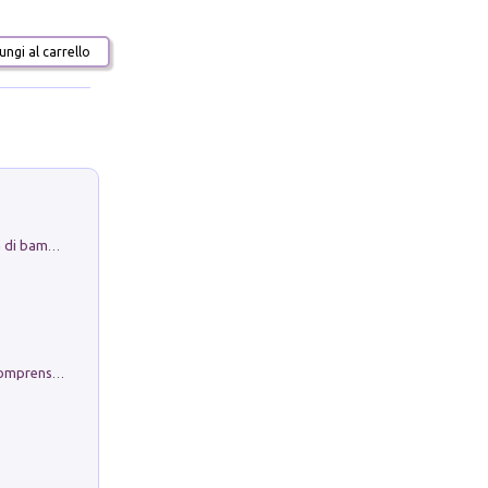
ngi al carrello
Museo Guttuso. Un Museo a Portata di bambino
Conoscere se stessi. Guida all'autocomprensione