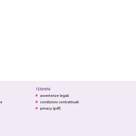
TERMINI
avvertenze legali
ne
condizioni contrattuali
privacy (pdf)