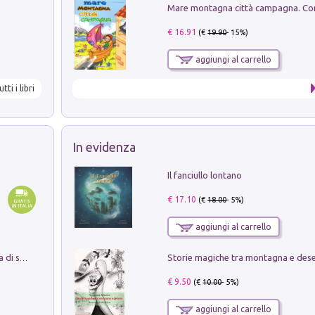
€ 16.91
(€
19.90
- 15%)
aggiungi al carrello
utti i libri
In evidenza
Il fanciullo lontano
€ 17.10
(€
18.00
- 5%)
aggiungi al carrello
Storie magiche tra montagna e des
Missione per un mondo migliore. Storia di speranza per ragazze e ragazzi di ogni età
€ 9.50
(€
10.00
- 5%)
aggiungi al carrello