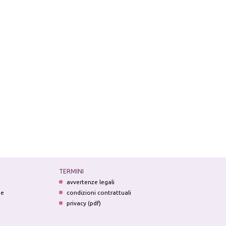
TERMINI
avvertenze legali
ne
condizioni contrattuali
privacy (pdf)