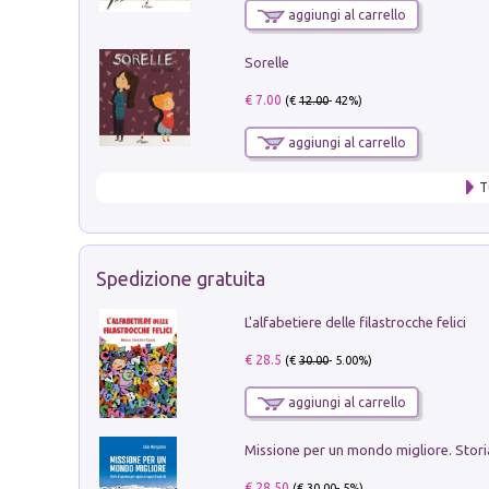
aggiungi al carrello
Sorelle
€ 7.00
(€
12.00
- 42%)
aggiungi al carrello
T
Spedizione gratuita
L'alfabetiere delle filastrocche felici
€ 28.5
(€
30.00
- 5.00%)
aggiungi al carrello
€ 28.50
(€
30.00
- 5%)