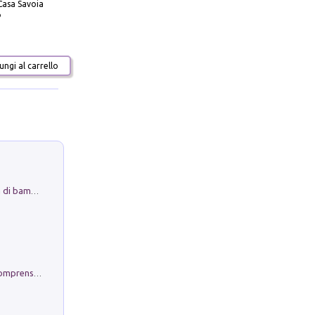
Casa Savoia
o
ngi al carrello
Museo Guttuso. Un Museo a Portata di bambino
Conoscere se stessi. Guida all'autocomprensione