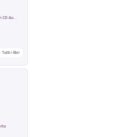
Mare montagna città campagna. Con CD Audio
Tutti i libri
erto