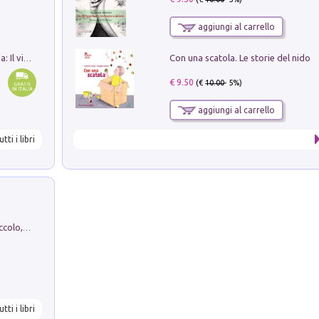
aggiungi al carrello
Con una scatola. Le storie del nido
In balìa di Dante e Pinocchio. Seguito da: Il viaggio di Pinocchio nell'aldilà dantesco di Bettino d'Aloja
€ 9.50
(€
10.00
- 5%)
aggiungi al carrello
utti i libri
H. Christian Andersen: il Brutto Anatroccolo, il Soldatino di Piombo, la Piccola Fiammiferaia, Scarpette Rosse, i Vestiti Nuovi dell'Imperatore, E...
utti i libri