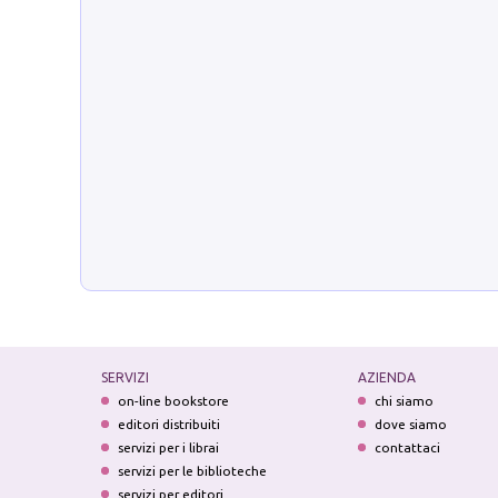
SERVIZI
AZIENDA
on-line bookstore
chi siamo
editori distribuiti
dove siamo
servizi per i librai
contattaci
servizi per le biblioteche
servizi per editori