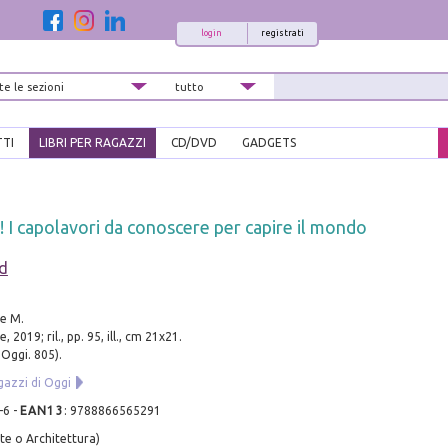
login
registrati
TTI
LIBRI PER RAGAZZI
CD/DVD
GADGETS
! I capolavori da conoscere per capire il mondo
d
ue M.
, 2019; ril., pp. 95, ill., cm 21x21.
 Oggi. 805).
gazzi di Oggi
-6
-
EAN13
:
9788866565291
te o Architettura)