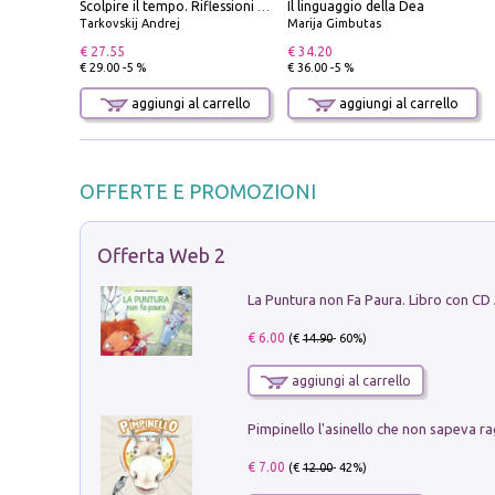
Il linguaggio della Dea
Scolpire il tempo. Riflessioni sul cinema.
Tarkovskij Andrej
Marija Gimbutas
€ 27.55
€ 34.20
€ 29.00 -5 %
€ 36.00 -5 %
aggiungi al carrello
aggiungi al carrello
OFFERTE E PROMOZIONI
Offerta Web 2
La Puntura non Fa Paura. Libro con CD
€ 6.00
(€
14.90
- 60%)
aggiungi al carrello
Pimpinello l'asinello che non sapeva ra
€ 7.00
(€
12.00
- 42%)