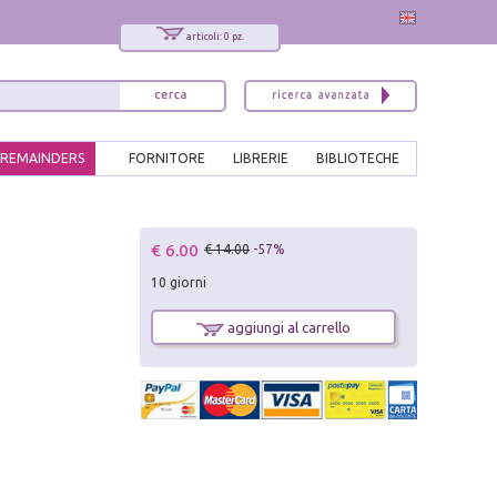
articoli: 0 pz.
REMAINDERS
FORNITORE
LIBRERIE
BIBLIOTECHE
x
€ 6.00
€ 14.00
-57%
Interessato ai nostri libri?
10 giorni
Allora iscriviti alla nostra newsletter!
Sarai informato delle nostre novità, potrai
aggiungi al carrello
comunque cancellarti quando desideri.
modulo di iscrizione