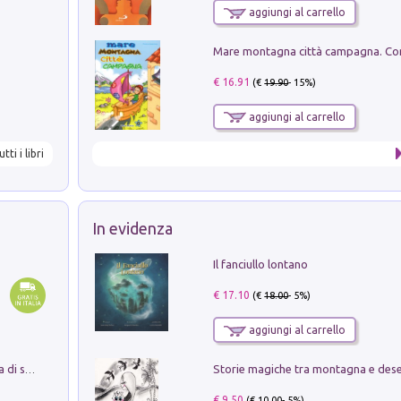
aggiungi al carrello
€ 16.91
(€
19.90
- 15%)
aggiungi al carrello
utti i libri
In evidenza
Il fanciullo lontano
€ 17.10
(€
18.00
- 5%)
aggiungi al carrello
Storie magiche tra montagna e des
Missione per un mondo migliore. Storia di speranza per ragazze e ragazzi di ogni età
€ 9.50
(€
10.00
- 5%)