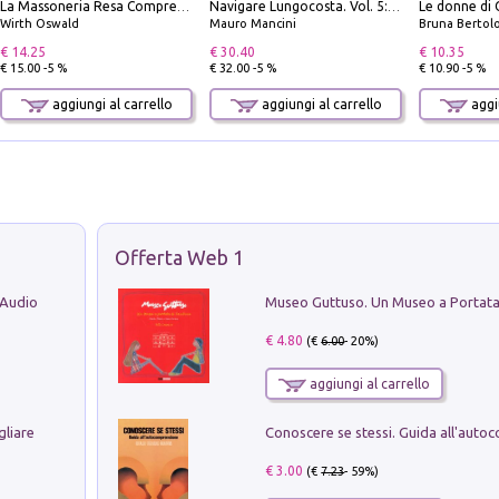
Le donne di 
La Massoneria Resa Comprensibile ai Suoi Adepti. Vol. 3: il Maestro.
Navigare Lungocosta. Vol. 5: Corsica e Sardegna
Wirth Oswald
Mauro Mancini
Bruna Bertol
€ 14.25
€ 30.40
€ 10.35
€ 15.00 -5 %
€ 32.00 -5 %
€ 10.90 -5 %
aggiungi al carrello
aggiungi al carrello
aggiu
Offerta Web 1
 Audio
€ 4.80
(€
6.00
- 20%)
aggiungi al carrello
gliare
€ 3.00
(€
7.23
- 59%)