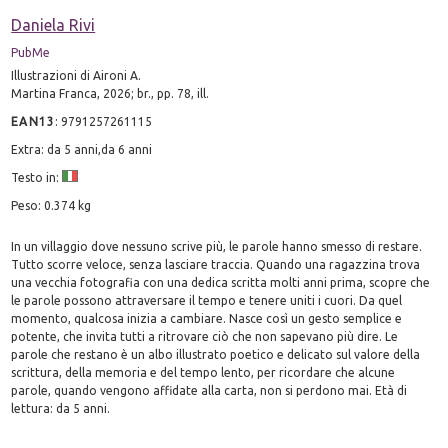
Daniela Rivi
PubMe
Illustrazioni di Aironi A.
Martina Franca, 2026; br., pp. 78, ill.
EAN13
:
9791257261115
Extra: da 5 anni,da 6 anni
Testo in:
Peso: 0.374 kg
In un villaggio dove nessuno scrive più, le parole hanno smesso di restare.
Tutto scorre veloce, senza lasciare traccia. Quando una ragazzina trova
una vecchia fotografia con una dedica scritta molti anni prima, scopre che
le parole possono attraversare il tempo e tenere uniti i cuori. Da quel
momento, qualcosa inizia a cambiare. Nasce così un gesto semplice e
potente, che invita tutti a ritrovare ciò che non sapevano più dire. Le
parole che restano è un albo illustrato poetico e delicato sul valore della
scrittura, della memoria e del tempo lento, per ricordare che alcune
parole, quando vengono affidate alla carta, non si perdono mai. Età di
lettura: da 5 anni.