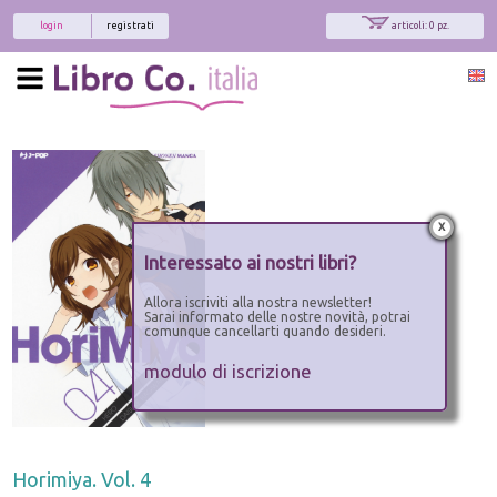
login
registrati
articoli: 0 pz.
x
Interessato ai nostri libri?
Allora iscriviti alla nostra newsletter!
Sarai informato delle nostre novità, potrai
comunque cancellarti quando desideri.
modulo di iscrizione
Horimiya. Vol. 4