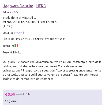
Hagiwara Daisuke
-
HERO
Edizioni BD
Traduzione di Minutoli C.
Milano, 2018; br., pp. 186, ill., cm 12,5x17.
(J-POP).
collana:
J-POP
ISBN
:
88-3275-563-7
-
EAN13
:
9788832755633
Testo in:
Peso: 0.184 kg
«Mi piaci». Le parole che Miyamura ha rivolto a Hori, costretta a letto dalla
febbre, sono state dette sovrappensiero? O era davvero una
dichiarazione? Il rapporto tra i due, così fitto di segreti, giunge lentamente
a una svolta... Ecco a voi il quarto volume di questa frizzante commedia
scolastica dal retrogusto dolceamaro!
€ 5.60
€ 5.90
-5%
10 giorni