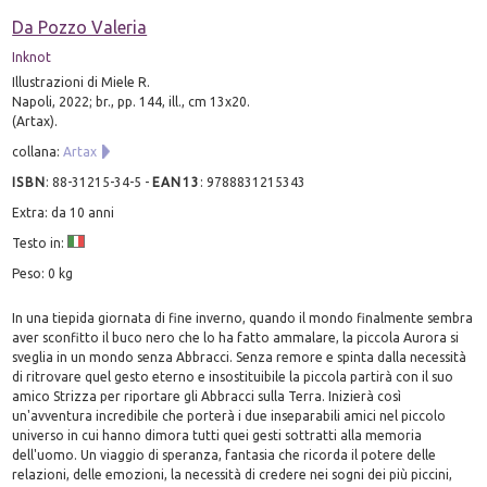
Da Pozzo Valeria
Inknot
Illustrazioni di Miele R.
Napoli, 2022; br., pp. 144, ill., cm 13x20.
(Artax).
collana:
Artax
ISBN
:
88-31215-34-5
-
EAN13
:
9788831215343
Extra: da 10 anni
Testo in:
Peso: 0 kg
In una tiepida giornata di fine inverno, quando il mondo finalmente sembra
aver sconfitto il buco nero che lo ha fatto ammalare, la piccola Aurora si
sveglia in un mondo senza Abbracci. Senza remore e spinta dalla necessità
di ritrovare quel gesto eterno e insostituibile la piccola partirà con il suo
amico Strizza per riportare gli Abbracci sulla Terra. Inizierà così
un'avventura incredibile che porterà i due inseparabili amici nel piccolo
universo in cui hanno dimora tutti quei gesti sottratti alla memoria
dell'uomo. Un viaggio di speranza, fantasia che ricorda il potere delle
relazioni, delle emozioni, la necessità di credere nei sogni dei più piccini,