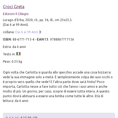
Croci Greta
Edizioni Il Ciliegio
Lurago d'Erba, 2020; ril., pp. 36, ill., cm 23x23,5.
(Dai 6 ai 99 Anni).
collana:
Dai 6 ai 99 Anni
ISBN
:
88-6771-715-4
-
EAN13
:
9788867717156
Extra: da 6 anni
Testo in:
Peso: 0.35 kg
Ogni volta che Carlotta si guarda allo specchio accade una cosa bizzarra:
vede la sua immagine solo a metà. È semplicemente colpa dei suoi occhi o
è proprio vero quello che vede? E l'altra parte dove sarà finita? Poco
importa, Carlotta riesce a fare tutto ciò che fanno i suoi amici e anche
molto di più. Un giorno, per caso, scopre di essere tutta intera. A questo
punto dovrà abituarsi a essere una bimba come tutte le altre. Età di
lettura: da 6 anni.
€ 13.00
-5%