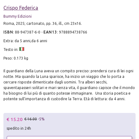
Crispo Federica
Bummy Edizioni
Roma, 2025; cartonato, pp. 36, ill., cm 23x16.
ISBN
:
88-947387-6-0
-
EAN13
:
9788894738766
Extra: da 5 anni,da 6 anni
Testo in:
Peso: 0.173 kg
Il guardiano della Luna aveva un compito preciso: prendersi cura di lei ogni
notte. Ma quando la Luna sparisce, ha inizio un viaggio che lo porta a
cercare risposte dimenticate dagli uomini. Tra alberi secchi,
spaventapasseri solitari e mari senza vita, il guardiano capisce che il mondo
ha bisogno di lui più di quanto potesse immaginare. Una storia poetica e
potente sull'importanza di custodire la Terra. Età di lettura: da 4 anni.
€ 15.20
€ 16.00
-5%
spedito in 24h