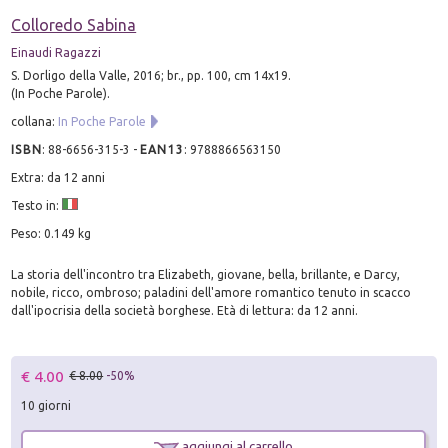
Colloredo Sabina
Einaudi Ragazzi
S. Dorligo della Valle, 2016; br., pp. 100, cm 14x19.
(In Poche Parole).
collana:
In Poche Parole
ISBN
:
88-6656-315-3
-
EAN13
:
9788866563150
Extra: da 12 anni
Testo in:
Peso: 0.149 kg
La storia dell'incontro tra Elizabeth, giovane, bella, brillante, e Darcy,
nobile, ricco, ombroso; paladini dell'amore romantico tenuto in scacco
dall'ipocrisia della società borghese. Età di lettura: da 12 anni.
€ 4.00
€ 8.00
-50%
10 giorni
aggiungi al carrello