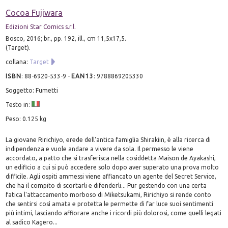
Cocoa Fujiwara
Edizioni Star Comics s.r.l.
Bosco, 2016; br., pp. 192, ill., cm 11,5x17,5.
(Target).
collana:
Target
ISBN
:
88-6920-533-9
-
EAN13
:
9788869205330
Soggetto: Fumetti
Testo in:
Peso: 0.125 kg
La giovane Ririchiyo, erede dell'antica famiglia Shirakiin, è alla ricerca di
indipendenza e vuole andare a vivere da sola. Il permesso le viene
accordato, a patto che si trasferisca nella cosiddetta Maison de Ayakashi,
un edificio a cui si può accedere solo dopo aver superato una prova molto
difficile. Agli ospiti ammessi viene affiancato un agente del Secret Service,
che ha il compito di scortarli e difenderli... Pur gestendo con una certa
fatica l'attaccamento morboso di Miketsukami, Ririchiyo si rende conto
che sentirsi così amata e protetta le permette di far luce suoi sentimenti
più intimi, lasciando affiorare anche i ricordi più dolorosi, come quelli legati
al sadico Kagero...