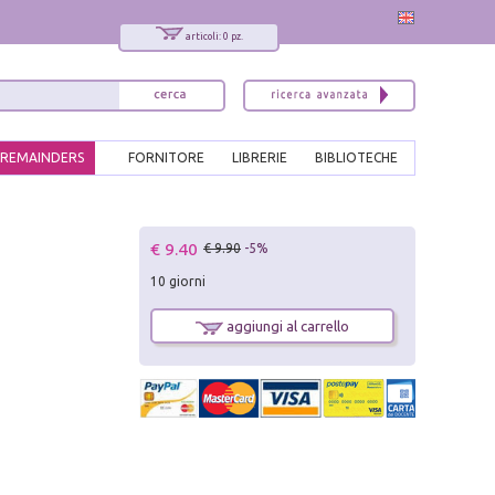
articoli: 0 pz.
REMAINDERS
FORNITORE
LIBRERIE
BIBLIOTECHE
x
€ 9.40
€ 9.90
-5%
Interessato ai nostri libri?
10 giorni
Allora iscriviti alla nostra newsletter!
Sarai informato delle nostre novità, potrai
aggiungi al carrello
comunque cancellarti quando desideri.
modulo di iscrizione