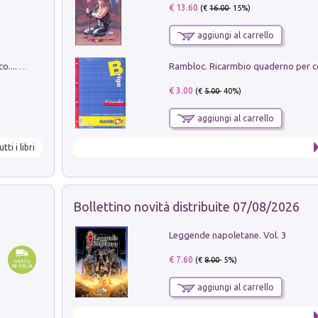
€ 13.60
(€
16.00
- 15%)
aggiungi al carrello
Dottore, ho come un peso sullo stomaco.... Vol. 3
€ 3.00
(€
5.00
- 40%)
aggiungi al carrello
utti i libri
Bollettino novità distribuite 07/08/2026
Leggende napoletane. Vol. 3
€ 7.60
(€
8.00
- 5%)
aggiungi al carrello