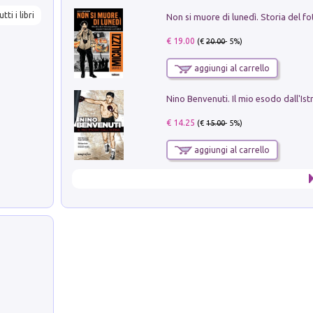
utti i libri
€ 19.00
(€
20.00
- 5%)
aggiungi al carrello
Nino Benvenuti. Il mio esodo dall'Ist
€ 14.25
(€
15.00
- 5%)
aggiungi al carrello