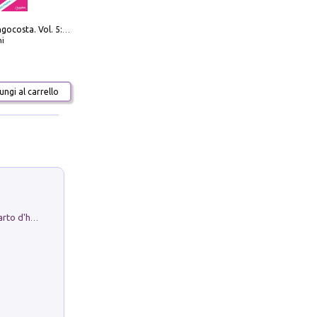
Navigare Lungocosta. Vol. 5: Corsica e Sardegna
i
ngi al carrello
Professor Rantolo. Vol. 1. Brutto quarto d'horror