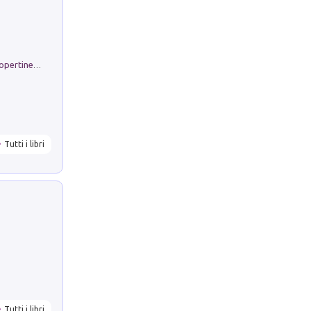
Rambloc. Ricarmbio quaderno per copertine ad anelli. Righe A/4. Conf. 5 pz
Tutti i libri
Tutti i libri