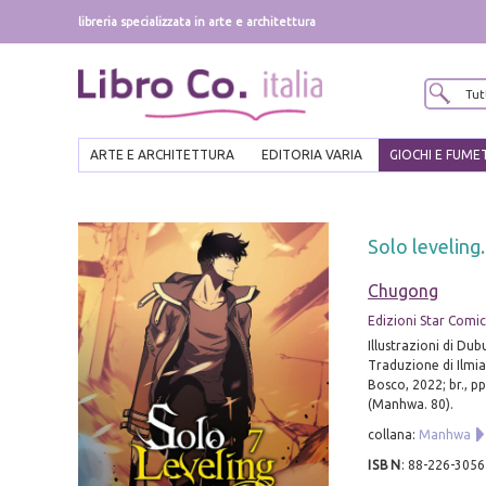
libreria specializzata in arte e architettura
ARTE E ARCHITETTURA
EDITORIA VARIA
GIOCHI E FUME
Solo leveling.
Chugong
Edizioni Star Comics 
Illustrazioni di Dub
Traduzione di Ilmia 
Bosco, 2022; br., p
(Manhwa. 80).
collana:
Manhwa
ISBN
:
88-226-3056