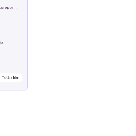
Non si muore di lunedì. Storia del fotoreporter sopravvissuto all'ISIS
ria
Tutti i libri