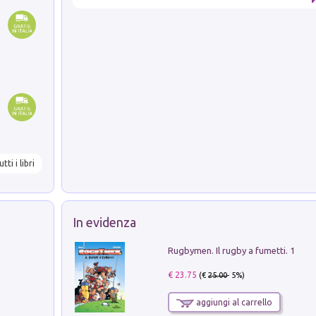
utti i libri
In evidenza
Rugbymen. Il rugby a fumetti. 1
€ 23.75
(€
25.00
- 5%)
aggiungi al carrello