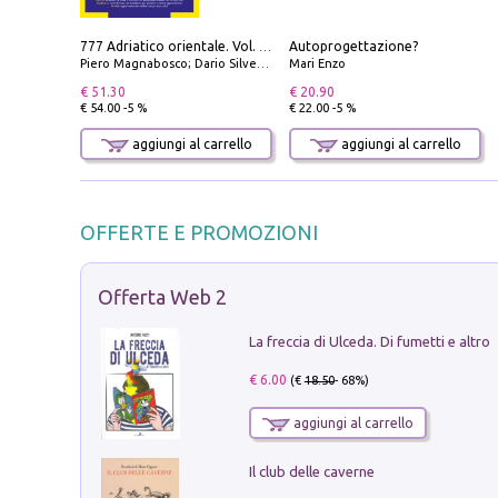
Autoprogettazione?
777 Adriatico orientale. Vol. 1: Istria, Costa della Dalmazia da Smrika a Zara, Isole del Quarnaro, Pag, Arcipelaghi di Zara, Sibenico e Incoronate
Piero Magnabosco; Dario Silvestro; Marco Sbrizzi
Mari Enzo
€ 51.30
€ 20.90
€ 54.00 -5 %
€ 22.00 -5 %
aggiungi al carrello
aggiungi al carrello
OFFERTE E PROMOZIONI
Offerta Web 2
La freccia di Ulceda. Di fumetti e altro
€ 6.00
(€
18.50
- 68%)
aggiungi al carrello
Il club delle caverne