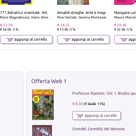
777 Adriatico orientale. Vol. 2: Costa della Dalmazia da Zara a Molunat, Isole della Dalmazia Meridionale e Montenegro
Amabili streghe. Arte e magie di Leonora Carrington e Remedios Varo
Piero Magnabosco; Dario Silvestro; Marco Sbrizzi
Pina Varriale; Serena Montesarchio
Mauro Mancin
€ 51.30
€ 14.25
€ 30.40
€ 54.00 -5 %
€ 15.00 -5 %
€ 32.00 -5 %
aggiungi al carrello
aggiungi al carrello
aggiu
Offerta Web 1
€ 8.50
(€
10.00
- 15%)
aggiungi al carrello
Grendel. L'eredità del demone