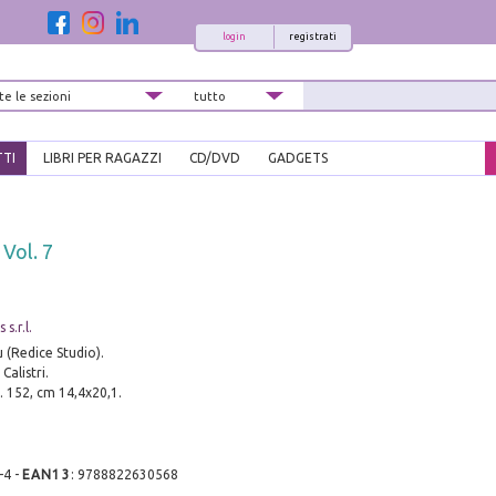
login
registrati
TTI
LIBRI PER RAGAZZI
CD/DVD
GADGETS
 Vol. 7
s.r.l.
u (Redice Studio).
Calistri.
p. 152, cm 14,4x20,1.
-4
-
EAN13
:
9788822630568