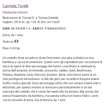
Carmela Torelli
Palabanda Edizioni
Illustrazioni di Tomasi D. e Tomasi Daniele.
Cagliari, 2018; br., pp. 136, ill. b/n, cm 12x20.
ISBN
:
88-942949-1-9
-
EAN13
:
9788894294910
Extra: da 7 anni
Testo in:
Peso: 0.65 kg
Un castello dove accadono strani fenomeni, una gita scolastica e una
bambina a caccia di avventure. Questi sono gli ingredienti per raccontare la
vita e le opere di dieci personaggi che hanno contribuito a cambiare la
storia dell'umanità. Archimede, Leonardo, Galileo, Kant, Beethoven,
Pasteur, Madame Curie, Marconi, Einstein, Steve Jobs fanno parte di un
club prestigioso ed esclusivo, il club dei geni, per accedervi bisogna essere
molto, molto speciali. Sono personaggi schivi che non amano essere visti o
disturbati, per questo motivo si riuniscono periodicamente in un'ala
nascosta del castello che il conte Serrapetrullo ha donato alla scuola che
aveva frequentato da bambino, ma questa volta non hanno fatto i conti
con la curiosità di Anna. Età di lettura: da 7 anni.