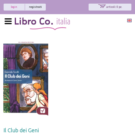
login
registrati
articoli: 0 pz.
Il Club dei Geni