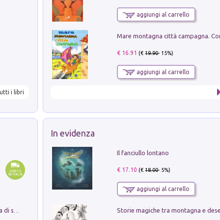
aggiungi al carrello
€ 16.91
(€
19.90
- 15%)
aggiungi al carrello
utti i libri
In evidenza
Il fanciullo lontano
€ 17.10
(€
18.00
- 5%)
aggiungi al carrello
Storie magiche tra montagna e des
Missione per un mondo migliore. Storia di speranza per ragazze e ragazzi di ogni età