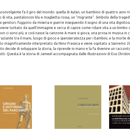
convolgente fa il giro del mondo: quella di Aylan, un bambino di quattro anni riv
vo di vita, pantaloncini blu e maglietta rossa, un "migrante". Simbolo della traged
 ai genitori, fuggono da miseria e guerre inseguendo il sogno di una vita dignitos
iene turbato da quell'immagine e cerca di capire come ridare vita a un bimbo c
 non ci sono più, e così nasce la canzone A mare si gioca, una prosa in musica in 
raziante tra il mare, luogo di gioco e spensieratezza per i bambini, e la morte deg
tato magnificamente interpretato da Nino Frassica e viene ospitato a Sanremo
nto decide di sviluppare la storia, la riprende in mano e la fa divenire un raccon
utti. Questa è la storia di Jameel accompagnata dalle illustrazioni di Eva Christi