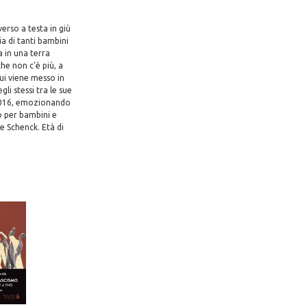
erso a testa in giù
ia di tanti bambini
a in una terra
he non c'è più, a
cui viene messo in
li stessi tra le sue
 2016, emozionando
to per bambini e
ne Schenck. Età di