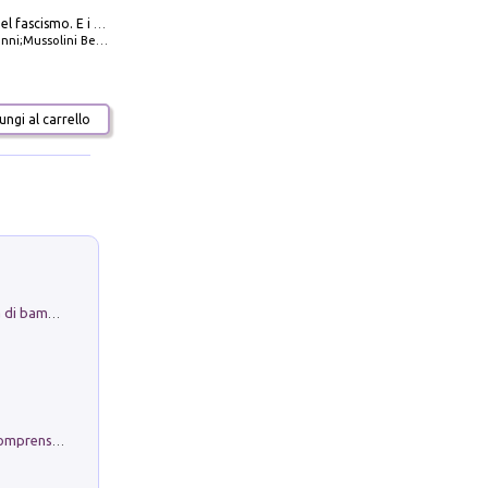
La dottrina del fascismo. E i documenti ufficiali dal 1919 al 1945
ni;Mussolini Benito
ngi al carrello
Museo Guttuso. Un Museo a Portata di bambino
Conoscere se stessi. Guida all'autocomprensione