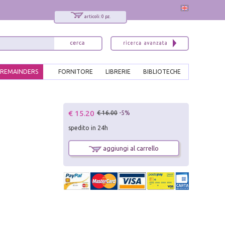
articoli: 0 pz.
REMAINDERS
FORNITORE
LIBRERIE
BIBLIOTECHE
x
€ 15.20
€ 16.00
-5%
Interessato ai nostri libri?
spedito in 24h
Allora iscriviti alla nostra newsletter!
Sarai informato delle nostre novità, potrai
aggiungi al carrello
comunque cancellarti quando desideri.
modulo di iscrizione