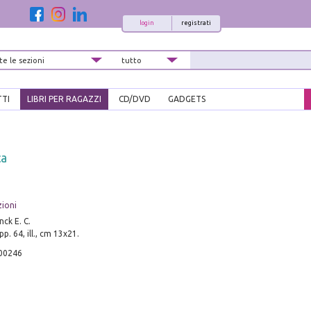
login
registrati
TTI
LIBRI PER RAGAZZI
CD/DVD
GADGETS
ca
zioni
nck E. C.
p. 64, ill., cm 13x21.
00246