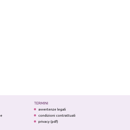
TERMINI
avvertenze legali
ne
condizioni contrattuali
privacy (pdf)