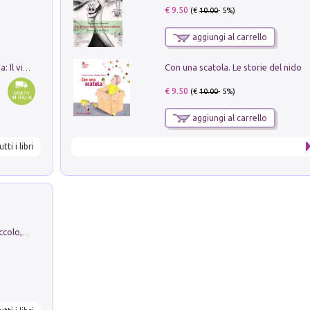
€ 9.50
(€
10.00
- 5%)
aggiungi al carrello
Con una scatola. Le storie del nido
In balìa di Dante e Pinocchio. Seguito da: Il viaggio di Pinocchio nell'aldilà dantesco di Bettino d'Aloja
€ 9.50
(€
10.00
- 5%)
aggiungi al carrello
utti i libri
H. Christian Andersen: il Brutto Anatroccolo, il Soldatino di Piombo, la Piccola Fiammiferaia, Scarpette Rosse, i Vestiti Nuovi dell'Imperatore, E...