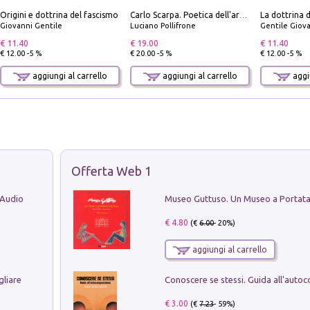
Origini e dottrina del fascismo
Carlo Scarpa. Poetica dell'arredo. Tavoli e sedie-Poetics of furniture. Tables and chairs. Ediz. bilingue
Giovanni Gentile
Luciano Pollifrone
Gentile Giovan
€ 11.40
€ 19.00
€ 11.40
€ 12.00 -5 %
€ 20.00 -5 %
€ 12.00 -5 %
aggiungi al carrello
aggiungi al carrello
aggiu
Offerta Web 1
 Audio
€ 4.80
(€
6.00
- 20%)
aggiungi al carrello
gliare
€ 3.00
(€
7.23
- 59%)