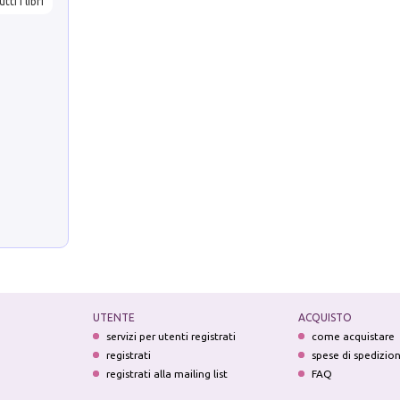
utti i libri
UTENTE
ACQUISTO
servizi per utenti registrati
come acquistare
registrati
spese di spedizio
registrati alla mailing list
FAQ