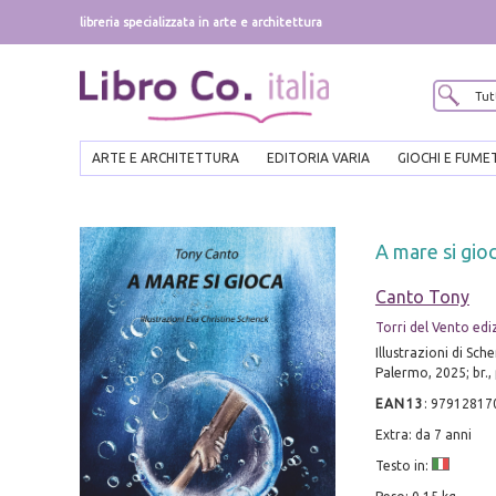
libreria specializzata in arte e architettura
ARTE E ARCHITETTURA
EDITORIA VARIA
GIOCHI E FUME
A mare si gio
Canto Tony
Torri del Vento edi
Illustrazioni di Sche
Palermo, 2025; br., p
EAN13
:
97912817
Extra: da 7 anni
Testo in: