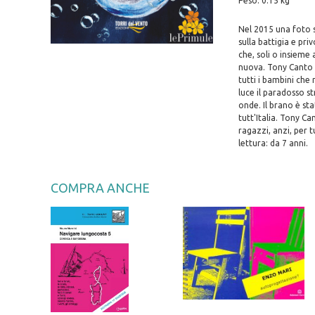
Peso: 0.15 kg
Nel 2015 una foto s
sulla battigia e pri
che, soli o insieme
nuova. Tony Canto v
tutti i bambini che
luce il paradosso st
onde. Il brano è s
tutt'Italia. Tony Ca
ragazzi, anzi, per t
lettura: da 7 anni.
COMPRA ANCHE