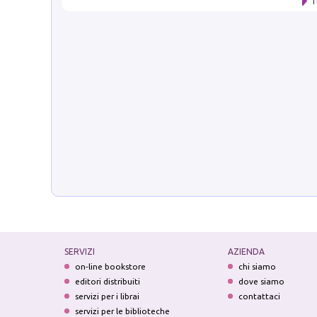
T
SERVIZI
AZIENDA
on-line bookstore
chi siamo
editori distribuiti
dove siamo
servizi per i librai
contattaci
servizi per le biblioteche