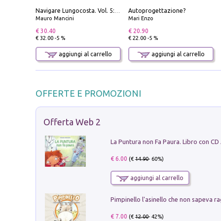
Autoprogettazione?
Navigare Lungocosta. Vol. 5: Corsica e Sardegna
Mauro Mancini
Mari Enzo
€ 30.40
€ 20.90
€ 32.00 -5 %
€ 22.00 -5 %
aggiungi al carrello
aggiungi al carrello
OFFERTE E PROMOZIONI
Offerta Web 2
La Puntura non Fa Paura. Libro con CD
€ 6.00
(€
14.90
- 60%)
aggiungi al carrello
Pimpinello l'asinello che non sapeva ra
€ 7.00
(€
12.00
- 42%)