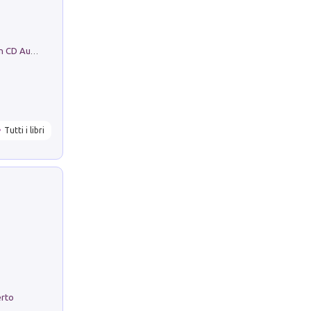
Mare montagna città campagna. Con CD Audio
Tutti i libri
erto