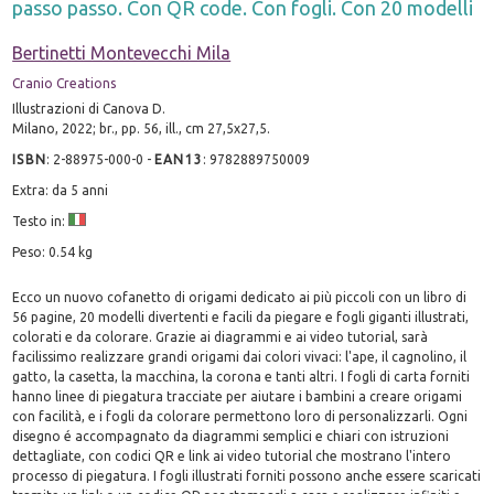
passo passo. Con QR code. Con fogli. Con 20 modelli
Bertinetti Montevecchi Mila
Cranio Creations
Illustrazioni di Canova D.
Milano, 2022; br., pp. 56, ill., cm 27,5x27,5.
ISBN
:
2-88975-000-0
-
EAN13
:
9782889750009
Extra: da 5 anni
Testo in:
Peso: 0.54 kg
Ecco un nuovo cofanetto di origami dedicato ai più piccoli con un libro di
56 pagine, 20 modelli divertenti e facili da piegare e fogli giganti illustrati,
colorati e da colorare. Grazie ai diagrammi e ai video tutorial, sarà
facilissimo realizzare grandi origami dai colori vivaci: l'ape, il cagnolino, il
gatto, la casetta, la macchina, la corona e tanti altri. I fogli di carta forniti
hanno linee di piegatura tracciate per aiutare i bambini a creare origami
con facilità, e i fogli da colorare permettono loro di personalizzarli. Ogni
disegno é accompagnato da diagrammi semplici e chiari con istruzioni
dettagliate, con codici QR e link ai video tutorial che mostrano l'intero
processo di piegatura. I fogli illustrati forniti possono anche essere scaricati