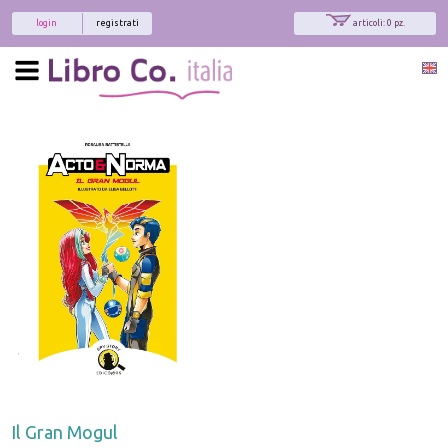
login
registrati
articoli: 0 pz.
Il Gran Mogul