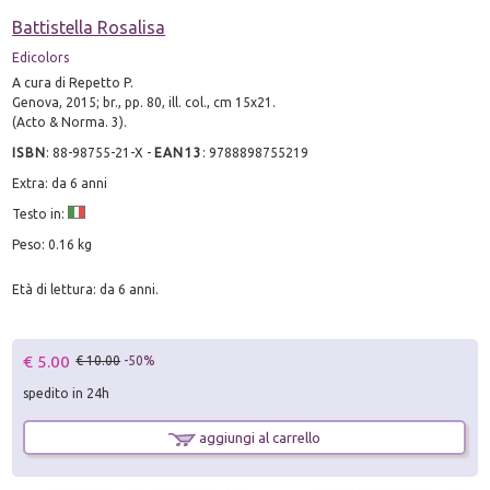
Battistella Rosalisa
Edicolors
A cura di Repetto P.
Genova, 2015; br., pp. 80, ill. col., cm 15x21.
(Acto & Norma. 3).
ISBN
:
88-98755-21-X
-
EAN13
:
9788898755219
Extra: da 6 anni
Testo in:
Peso: 0.16 kg
Età di lettura: da 6 anni.
€ 5.00
€ 10.00
-50%
spedito in 24h
aggiungi al carrello