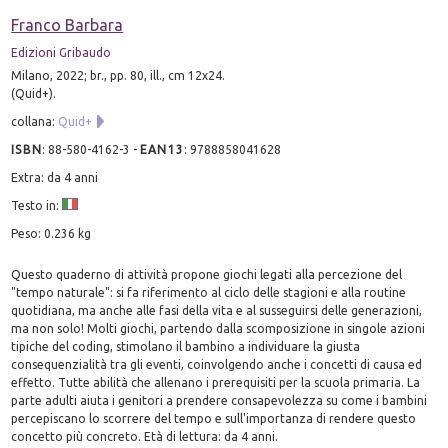
Franco Barbara
Edizioni Gribaudo
Milano, 2022; br., pp. 80, ill., cm 12x24.
(Quid+).
collana:
Quid+
ISBN
:
88-580-4162-3
-
EAN13
:
9788858041628
Extra: da 4 anni
Testo in:
Peso: 0.236 kg
Questo quaderno di attività propone giochi legati alla percezione del
"tempo naturale": si fa riferimento al ciclo delle stagioni e alla routine
quotidiana, ma anche alle fasi della vita e al susseguirsi delle generazioni,
ma non solo! Molti giochi, partendo dalla scomposizione in singole azioni
tipiche del coding, stimolano il bambino a individuare la giusta
consequenzialità tra gli eventi, coinvolgendo anche i concetti di causa ed
effetto. Tutte abilità che allenano i prerequisiti per la scuola primaria. La
parte adulti aiuta i genitori a prendere consapevolezza su come i bambini
percepiscano lo scorrere del tempo e sull'importanza di rendere questo
concetto più concreto. Età di lettura: da 4 anni.