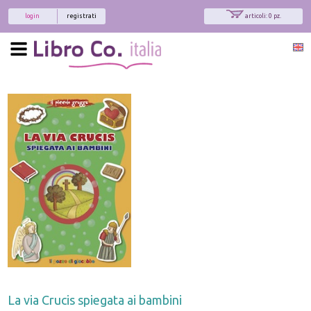
login
registrati
articoli: 0 pz.
La via Crucis spiegata ai bambini