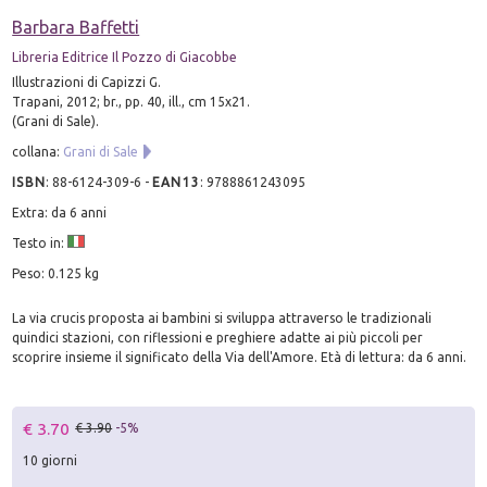
Barbara Baffetti
Libreria Editrice Il Pozzo di Giacobbe
Illustrazioni di Capizzi G.
Trapani, 2012; br., pp. 40, ill., cm 15x21.
(Grani di Sale).
collana:
Grani di Sale
ISBN
:
88-6124-309-6
-
EAN13
:
9788861243095
Extra: da 6 anni
Testo in:
Peso: 0.125 kg
La via crucis proposta ai bambini si sviluppa attraverso le tradizionali
quindici stazioni, con riflessioni e preghiere adatte ai più piccoli per
scoprire insieme il significato della Via dell'Amore. Età di lettura: da 6 anni.
€ 3.70
€ 3.90
-5%
10 giorni