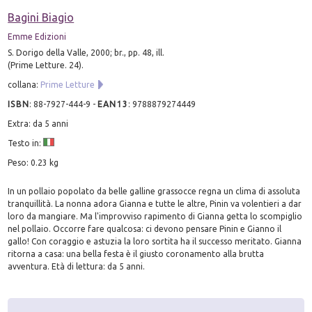
Bagini Biagio
Emme Edizioni
S. Dorigo della Valle, 2000; br., pp. 48, ill.
(Prime Letture. 24).
collana:
Prime Letture
ISBN
:
88-7927-444-9
-
EAN13
:
9788879274449
Extra: da 5 anni
Testo in:
Peso: 0.23 kg
In un pollaio popolato da belle galline grassocce regna un clima di assoluta
tranquillità. La nonna adora Gianna e tutte le altre, Pinin va volentieri a dar
loro da mangiare. Ma l'improvviso rapimento di Gianna getta lo scompiglio
nel pollaio. Occorre fare qualcosa: ci devono pensare Pinin e Gianno il
gallo! Con coraggio e astuzia la loro sortita ha il successo meritato. Gianna
ritorna a casa: una bella festa è il giusto coronamento alla brutta
avventura. Età di lettura: da 5 anni.