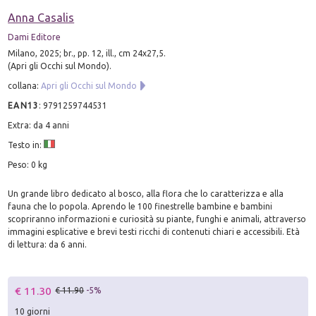
Anna Casalis
Dami Editore
Milano, 2025; br., pp. 12, ill., cm 24x27,5.
(Apri gli Occhi sul Mondo).
collana:
Apri gli Occhi sul Mondo
EAN13
:
9791259744531
Extra: da 4 anni
Testo in:
Peso: 0 kg
Un grande libro dedicato al bosco, alla flora che lo caratterizza e alla
fauna che lo popola. Aprendo le 100 finestrelle bambine e bambini
scopriranno informazioni e curiosità su piante, funghi e animali, attraverso
immagini esplicative e brevi testi ricchi di contenuti chiari e accessibili. Età
di lettura: da 6 anni.
€ 11.30
€ 11.90
-5%
10 giorni