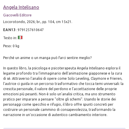
Angela Intelisano
Giacovelli Editore
Locorotondo, 2026; br., pp. 104, cm 15x21.
EAN13
:
9791257610647
Testo in:
Peso: 0 kg
Perché un anime o un manga può farci sentire meglio?
In questo libro, la psicologa e psicoterapeuta Angela Intelisano esplora il
legame profondo tra l'immaginario dell'animazione giapponese e la cura
di sé. Attraverso l'analisi di opere come Solo Leveling, Claymore e Frieren,
l'autrice ci guida in un percorso trasformativo che tocca temi universali: la
crescita personale, il valore del perdono e l'accettazione delle proprie
emozioni più pesanti. Non è solo un'analisi critica, ma uno strumento
pratico per imparare a pensare "oltre gli schemi". Usando le storie dei
personaggi come specchio e rifugio, il libro offre spunti concreti per
costruire un personale cammino di consapevolezza, trasformando la
narrazione in un'occasione di autentico cambiamento interiore.