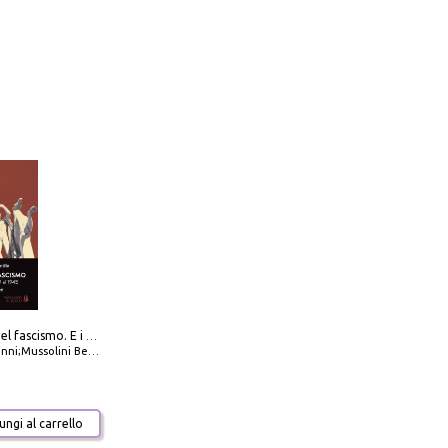
La dottrina del fascismo. E i documenti ufficiali dal 1919 al 1945
ni;Mussolini Benito
ngi al carrello