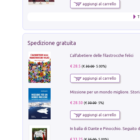
aggiungi al carrello
T
Spedizione gratuita
L'alfabetiere delle filastrocche felici
€ 28.5
(€
30.00
- 5.00%)
aggiungi al carrello
€ 28.50
(€
30.00
- 5%)
aggiungi al carrello
€ 33.25
(€
35.00
- 5.00%)