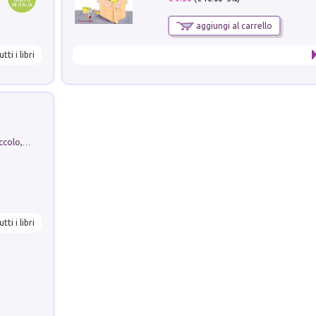
aggiungi al carrello
utti i libri
H. Christian Andersen: il Brutto Anatroccolo, il Soldatino di Piombo, la Piccola Fiammiferaia, Scarpette Rosse, i Vestiti Nuovi dell'Imperatore, E...
utti i libri