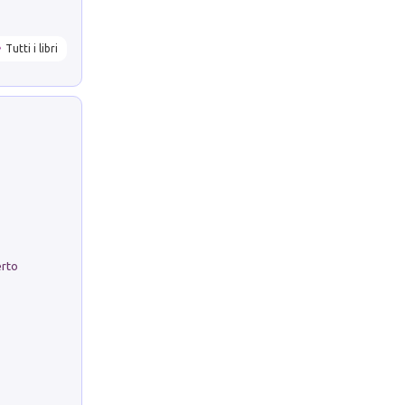
Tutti i libri
erto