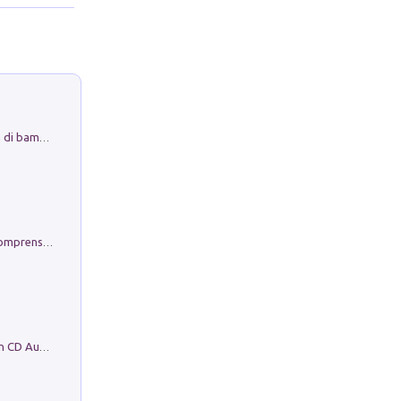
Museo Guttuso. Un Museo a Portata di bambino
Conoscere se stessi. Guida all'autocomprensione
Mare montagna città campagna. Con CD Audio