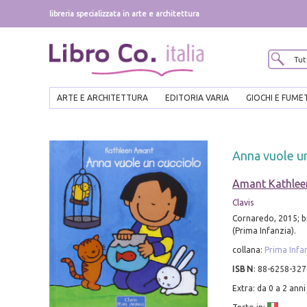
libreria specializzata in arte e architettura
ARTE E ARCHITETTURA
EDITORIA VARIA
GIOCHI E FUME
Anna vuole un
Amant Kathlee
Clavis
Cornaredo, 2015; br.
(Prima Infanzia).
collana:
Prima Infa
ISBN
:
88-6258-327
Extra: da 0 a 2 anni