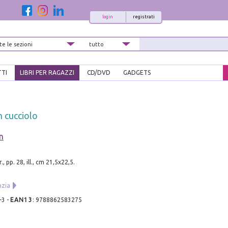
login
registrati
TTI
LIBRI PER RAGAZZI
CD/DVD
GADGETS
 cucciolo
n
, pp. 28, ill., cm 21,5x22,5.
nzia
-3
-
EAN13
:
9788862583275