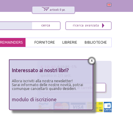
articoli: 0 pz.
REMAINDERS
FORNITORE
LIBRERIE
BIBLIOTECHE
x
€ 10.40
€ 10.95
-5%
Interessato ai nostri libri?
spedito in 2/3 sett.
Allora iscriviti alla nostra newsletter!
Sarai informato delle nostre novità, potrai
aggiungi al carrello
comunque cancellarti quando desideri.
modulo di iscrizione