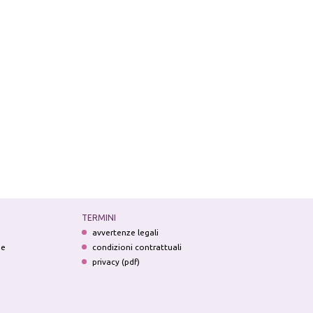
TERMINI
avvertenze legali
ne
condizioni contrattuali
privacy (pdf)