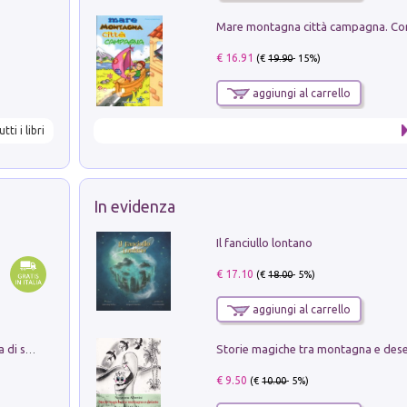
€ 16.91
(€
19.90
- 15%)
aggiungi al carrello
utti i libri
In evidenza
Il fanciullo lontano
€ 17.10
(€
18.00
- 5%)
aggiungi al carrello
Storie magiche tra montagna e des
Missione per un mondo migliore. Storia di speranza per ragazze e ragazzi di ogni età
€ 9.50
(€
10.00
- 5%)