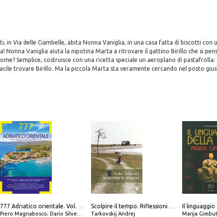
i, in Via delle Ciambelle, abita Nonna Vaniglia, in una casa fatta di biscotti con
! Nonna Vaniglia aiuta la nipotina Marta a ritrovare il gattino Birillo che si pen
me? Semplice, costruisce con una ricetta speciale un aeroplano di pastafrolla:
acile trovare Birillo. Ma la piccola Marta sta veramente cercando nel posto giust
Il linguaggio
777 Adriatico orientale. Vol. 1: Istria, Costa della Dalmazia da Smrika a Zara, Isole del Quarnaro, Pag, Arcipelaghi di Zara, Sibenico e Incoronate
Scolpire il tempo. Riflessioni sul cinema.
Piero Magnabosco; Dario Silvestro; Marco Sbrizzi
Tarkovskij Andrej
Marija Gimbu