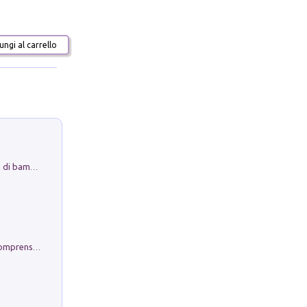
ngi al carrello
Museo Guttuso. Un Museo a Portata di bambino
Conoscere se stessi. Guida all'autocomprensione