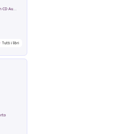
Mare montagna città campagna. Con CD Audio
Tutti i libri
erto