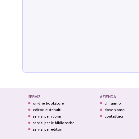
SERVIZI
AZIENDA
on-line bookstore
chi siamo
editori distribuiti
dove siamo
servizi per i librai
contattaci
servizi per le biblioteche
servizi per editori