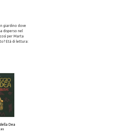
 un giardino dove
sa disperso nel
 così per Marta
o? Età di lettura:
 della Dea
tas