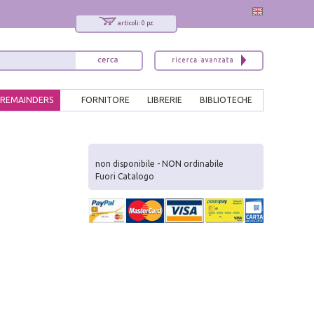
articoli: 0 pz.
REMAINDERS
FORNITORE
LIBRERIE
BIBLIOTECHE
x
Interessato ai nostri libri?
non disponibile - NON ordinabile
Fuori Catalogo
Allora iscriviti alla nostra newsletter!
Sarai informato delle nostre novità, potrai
comunque cancellarti quando desideri.
modulo di iscrizione