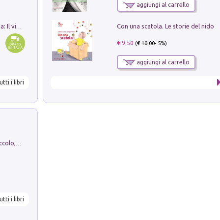
aggiungi al carrello
Con una scatola. Le storie del nido
In balìa di Dante e Pinocchio. Seguito da: Il viaggio di Pinocchio nell'aldilà dantesco di Bettino d'Aloja
€ 9.50
(€
10.00
- 5%)
aggiungi al carrello
utti i libri
H. Christian Andersen: il Brutto Anatroccolo, il Soldatino di Piombo, la Piccola Fiammiferaia, Scarpette Rosse, i Vestiti Nuovi dell'Imperatore, E...
utti i libri