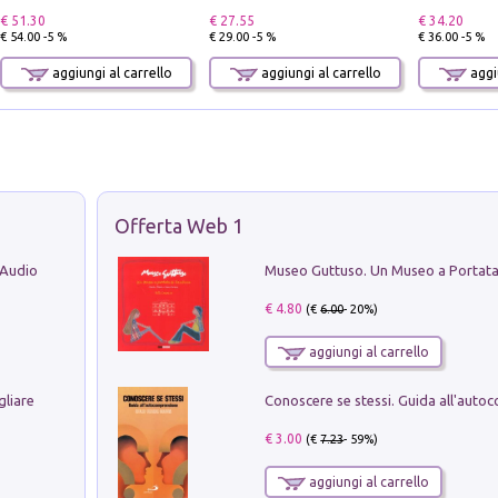
€ 51.30
€ 27.55
€ 34.20
€ 54.00 -5 %
€ 29.00 -5 %
€ 36.00 -5 %
aggiungi al carrello
aggiungi al carrello
aggiu
Offerta Web 1
 Audio
€ 4.80
(€
6.00
- 20%)
aggiungi al carrello
gliare
€ 3.00
(€
7.23
- 59%)
aggiungi al carrello