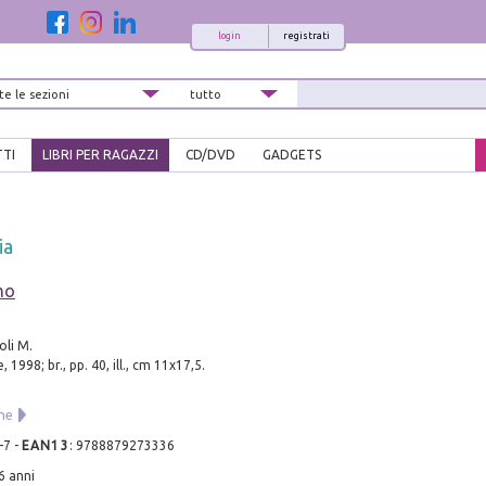
login
registrati
TTI
LIBRI PER RAGAZZI
CD/DVD
GADGETS
ia
mo
ioli M.
, 1998; br., pp. 40, ill., cm 11x17,5.
ne
-7
-
EAN13
:
9788879273336
6 anni