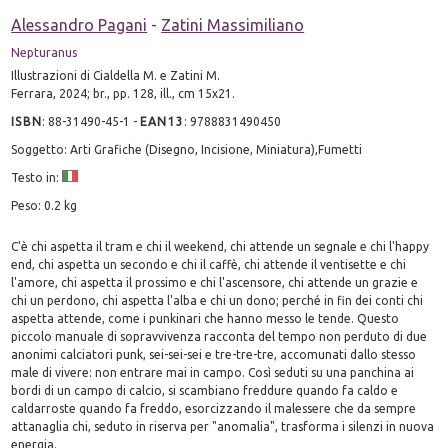
Alessandro Pagani
-
Zatini Massimiliano
Nepturanus
Illustrazioni di Cialdella M. e Zatini M.
Ferrara, 2024; br., pp. 128, ill., cm 15x21.
ISBN
:
88-31490-45-1
-
EAN13
:
9788831490450
Soggetto: Arti Grafiche (Disegno, Incisione, Miniatura),Fumetti
Testo in:
Peso: 0.2 kg
C'è chi aspetta il tram e chi il weekend, chi attende un segnale e chi l'happy
end, chi aspetta un secondo e chi il caffè, chi attende il ventisette e chi
l'amore, chi aspetta il prossimo e chi l'ascensore, chi attende un grazie e
chi un perdono, chi aspetta l'alba e chi un dono; perché in fin dei conti chi
aspetta attende, come i punkinari che hanno messo le tende. Questo
piccolo manuale di sopravvivenza racconta del tempo non perduto di due
anonimi calciatori punk, sei-sei-sei e tre-tre-tre, accomunati dallo stesso
male di vivere: non entrare mai in campo. Così seduti su una panchina ai
bordi di un campo di calcio, si scambiano freddure quando fa caldo e
caldarroste quando fa freddo, esorcizzando il malessere che da sempre
attanaglia chi, seduto in riserva per "anomalia", trasforma i silenzi in nuova
energia.