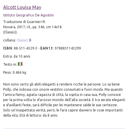
Alcott Louisa May
Istituto Geografico De Agostini
Traduzione di Guarnieri R.
Novara, 2017; ril., pp. 346, cm 14x18.
(Classici).
collana:
Classici
ISBN
:
88-511-4329-3
-
EAN13
:
9788851143299
Extra: da 10 anni
Testo in:
Peso: 0.466 kg
Non sono certo gli abiti eleganti a rendere ricche le persone. Lo sa bene
Polly, che indossa con onore vestitini consumati e fuori moda. Ma quando
l'amica Fanny, agiata ragazza di città, la ospita in casa sua, Polly conosce
per la prima volta lo sfarzoso mondo dell'alta società. E tra serate eleganti
e sfavillanti feste, sarà difficile per lei mantenere salde le sue certezze.
Solo un'inaspettata verità, però, le farà capire davvero le cose importanti
della vita. Età di lettura: da 8 anni.