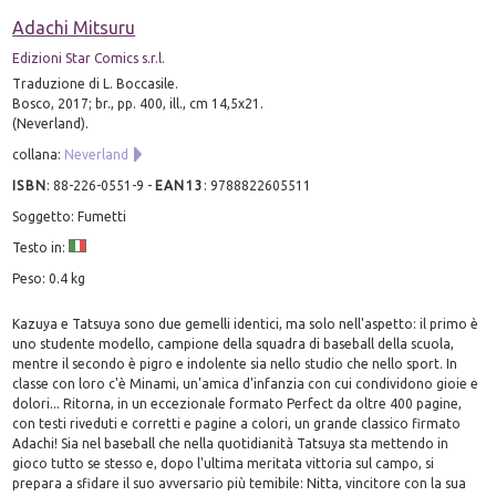
Adachi Mitsuru
Edizioni Star Comics s.r.l.
Traduzione di L. Boccasile.
Bosco, 2017; br., pp. 400, ill., cm 14,5x21.
(Neverland).
collana:
Neverland
ISBN
:
88-226-0551-9
-
EAN13
:
9788822605511
Soggetto: Fumetti
Testo in:
Peso: 0.4 kg
Kazuya e Tatsuya sono due gemelli identici, ma solo nell'aspetto: il primo è
uno studente modello, campione della squadra di baseball della scuola,
mentre il secondo è pigro e indolente sia nello studio che nello sport. In
classe con loro c'è Minami, un'amica d'infanzia con cui condividono gioie e
dolori... Ritorna, in un eccezionale formato Perfect da oltre 400 pagine,
con testi riveduti e corretti e pagine a colori, un grande classico firmato
Adachi! Sia nel baseball che nella quotidianità Tatsuya sta mettendo in
gioco tutto se stesso e, dopo l'ultima meritata vittoria sul campo, si
prepara a sfidare il suo avversario più temibile: Nitta, vincitore con la sua