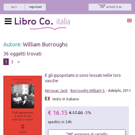
login
registrati
articoli: 0 pz.
Autore:
William Burroughs
36 oggetti trovati
1
2
>
E gli ippopotami si sono lessati nelle loro
vasche
Kerouac Jack
-
Burroughs William S.
- Adelphi, 2011
testo in italiano
€ 16.15
€ 17.00
-5%
spedito in 24h
aggiungi al carrello