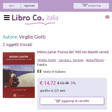
login
registrati
articoli: 0 pz.
Autore:
Virgilio Giotti
2 oggetti trovati
Intimo parlar. Poesia del '900 nei dialetti veneti
Virgilio Giotti
-
Carolus L. Cergoly
-
Anita Pittoni
-
Esedra
testo in italiano
€ 14.72
€ 15.49
-5%
spedito in 2/3 sett.
aggiungi al carrello