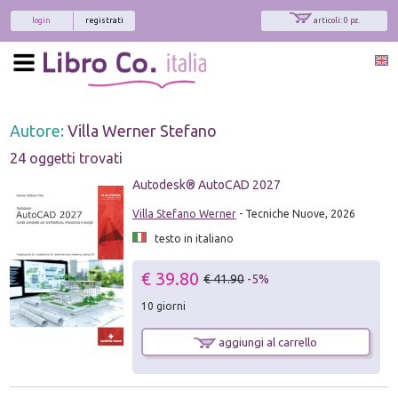
login
registrati
articoli: 0 pz.
Autore:
Villa Werner Stefano
24 oggetti trovati
Autodesk® AutoCAD 2027
Villa Stefano Werner
- Tecniche Nuove, 2026
testo in italiano
€ 39.80
€ 41.90
-5%
10 giorni
aggiungi al carrello