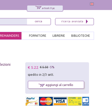
articoli: 0 pz.
REMAINDERS
FORNITORE
LIBRERIE
BIBLIOTECHE
lezioni
€ 5.22
€ 5.50
-5%
spedito in 2/3 sett.
aggiungi al carrello