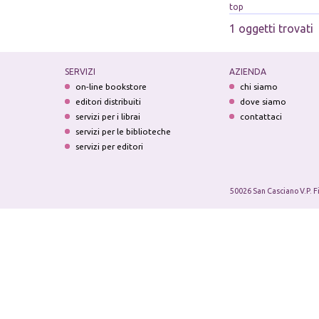
top
1 oggetti trovati
SERVIZI
AZIENDA
on-line bookstore
chi siamo
editori distribuiti
dove siamo
servizi per i librai
contattaci
servizi per le biblioteche
servizi per editori
50026 San Casciano V.P. F