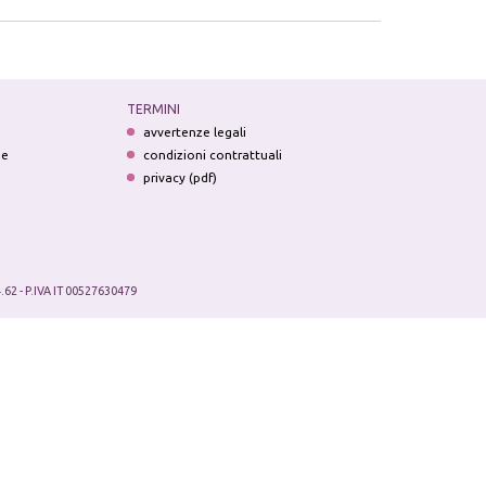
TERMINI
avvertenze legali
ne
condizioni contrattuali
privacy (pdf)
.62 - P.IVA IT 00527630479