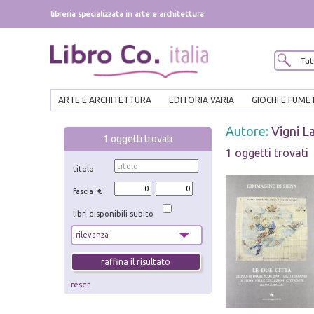
libreria specializzata in arte e architettura
ARTE E ARCHITETTURA
EDITORIA VARIA
GIOCHI E FUME
Autore:
Vigni L
1
oggetti trovati
1 oggetti trovati
titolo
fascia €
libri disponibili subito
reset