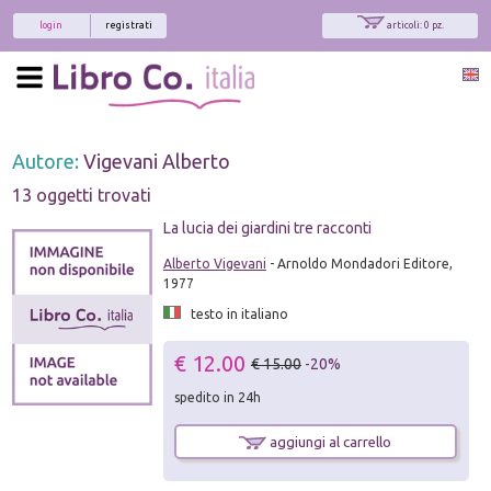
login
registrati
articoli: 0 pz.
Autore:
Vigevani Alberto
13 oggetti trovati
La lucia dei giardini tre racconti
Alberto Vigevani
- Arnoldo Mondadori Editore,
1977
testo in italiano
€ 12.00
€ 15.00
-20%
spedito in 24h
aggiungi al carrello