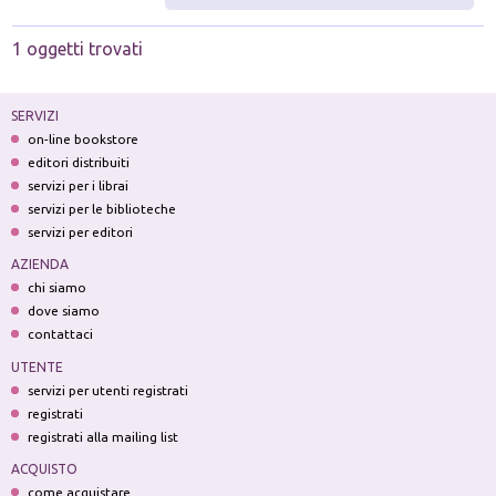
1 oggetti trovati
SERVIZI
on-line bookstore
editori distribuiti
servizi per i librai
servizi per le biblioteche
servizi per editori
AZIENDA
chi siamo
dove siamo
contattaci
UTENTE
servizi per utenti registrati
registrati
registrati alla mailing list
ACQUISTO
come acquistare