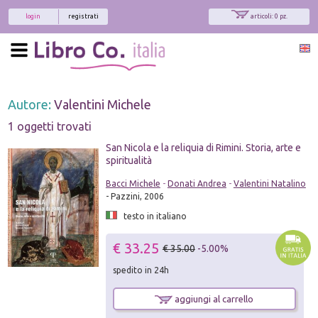
login
registrati
articoli: 0 pz.
Autore:
Valentini Michele
1 oggetti trovati
San Nicola e la reliquia di Rimini. Storia, arte e
spiritualità
Bacci Michele
-
Donati Andrea
-
Valentini Natalino
- Pazzini, 2006
testo in italiano
€ 33.25
€ 35.00
-5.00%
spedito in 24h
aggiungi al carrello